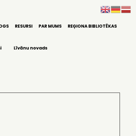
LOGS
RESURSI
PAR MUMS
REĢIONA BIBLIOTĒKAS
i
Līvānu novads