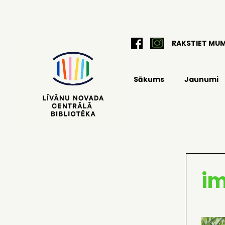
RAKSTIET MU
Sākums
Jaunumi
i