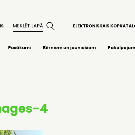
MS
ELEKTRONISKAIS KOPKATA
Pasākumi
Bērniem un jauniešiem
Pakalpojum
mages-4