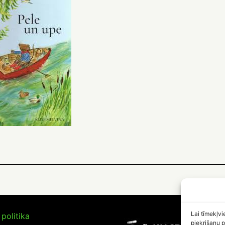
Lai tīmekļvi
politika
piekrišanu p