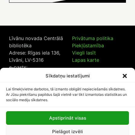
Līvānu novada Centrālā
Privātuma politika
bibliotēka
Piekļūstamība
Adrese: Rīgas iela 136,
Viegli lasīt
Līvāni, LV-5316
Lapas karte
e-pasts:
lncb@livanub.lv
Sīkdatņu iestatījumi
Tālrunis:
65307182
/
20230925
Lai tīmekļvietne darbotos, tā izmanto obligāti nepieciešamās sīkdatnes.
Ar Jūsu piekrišanu papildus šajā vietnē var tikt izmantotas statistikas un
sociālo mediju sīkdatnes.
Apstiprināt visas
Lapas apmeklētāju skaits:
Pielāgot izvēli