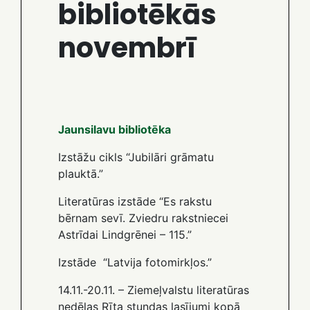
bibliotēkās
novembrī
Jaunsilavu bibliotēka
Izstāžu cikls “Jubilāri grāmatu
plauktā.”
Literatūras izstāde “Es rakstu
bērnam sevī. Zviedru rakstniecei
Astrīdai Lindgrēnei – 115.”
Izstāde “Latvija fotomirkļos.”
14.11.-20.11. – Ziemeļvalstu literatūras
nedēļas Rīta stundas lasījumi kopā