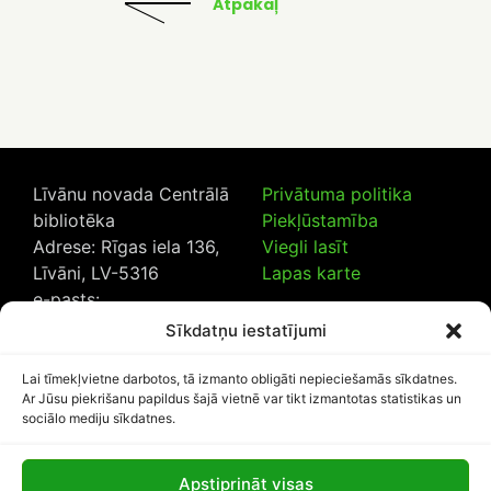
Atpakaļ
Līvānu novada Centrālā
Privātuma politika
bibliotēka
Piekļūstamība
Adrese: Rīgas iela 136,
Viegli lasīt
Līvāni, LV-5316
Lapas karte
e-pasts:
lncb@livanub.lv
Sīkdatņu iestatījumi
Tālrunis:
65307182
/
20230925
Lai tīmekļvietne darbotos, tā izmanto obligāti nepieciešamās sīkdatnes.
Ar Jūsu piekrišanu papildus šajā vietnē var tikt izmantotas statistikas un
sociālo mediju sīkdatnes.
Apstiprināt visas