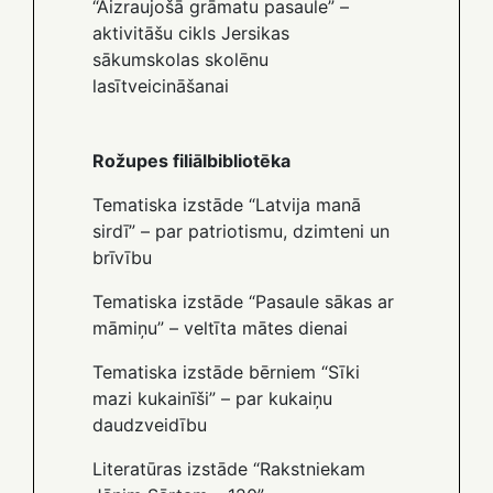
“Aizraujošā grāmatu pasaule” –
aktivitāšu cikls Jersikas
sākumskolas skolēnu
lasītveicināšanai
Rožupes filiālbibliotēka
Tematiska izstāde “Latvija manā
sirdī” – par patriotismu, dzimteni un
brīvību
Tematiska izstāde “Pasaule sākas ar
māmiņu” – veltīta mātes dienai
Tematiska izstāde bērniem “Sīki
mazi kukainīši” – par kukaiņu
daudzveidību
Literatūras izstāde “Rakstniekam