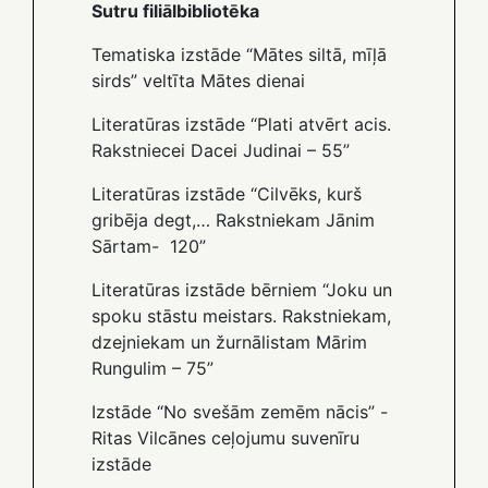
Sutru filiālbibliotēka
Tematiska izstāde “Mātes siltā, mīļā
sirds” veltīta Mātes dienai
Literatūras izstāde “Plati atvērt acis.
Rakstniecei Dacei Judinai – 55”
Literatūras izstāde “Cilvēks, kurš
gribēja degt,… Rakstniekam Jānim
Sārtam- 120”
Literatūras izstāde bērniem “Joku un
spoku stāstu meistars. Rakstniekam,
dzejniekam un žurnālistam Mārim
Rungulim – 75”
Izstāde “No svešām zemēm nācis” -
Ritas Vilcānes ceļojumu suvenīru
izstāde