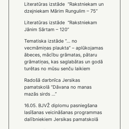
Literatūras izstāde “Rakstniekam un
dzejniekam Mārim Rungulim – 75”
Literatūras izstāde “Rakstniekam
Jānim Sārtam – 120”
Tematiska izstāde “… no
vecmāmiņas plaukta” – aplūkojamas
ābeces, mācību grāmatas, pātaru
grāmatiņas, kas saglabātas un godā
turētas no mūsu senču laikiem
Radošā darbnīca Jersikas
pamatskolā “Dāvana no manas
mazās sirds …”
16.05. BJVŽ diplomu pasniegšana
lasīšanas veicināšanas programmas
dalībniekiem Jersikas pamatskolā