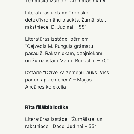
Tematiska izstāde “Grāmatas mātei”
Literatūras izstāde “Ironisko
detektīvromānu plaukts. Žurnālistei,
rakstniecei D. Judinai – 55”
Literatūras izstāde bērniem
“Ceļvedis M. Runguļa grāmatu
pasaulē. Rakstniekam, dzejniekam
un žurnālistam Mārim Rungulim – 75”
Izstāde “Dzīve kā zemeņu lauks. Viss
par un ap zemenēm” – Maijas
Ancānes kolekcija
Rīta filiālbibliotēka
Literatūras izstāde “Žurnālistei un
rakstniecei Dacei Judinai – 55”