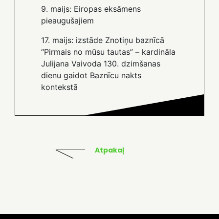
9. maijs: Eiropas eksāmens
pieaugušajiem
17. maijs: izstāde Znotiņu baznīcā
“Pirmais no mūsu tautas” – kardināla
Julijana Vaivoda 130. dzimšanas
dienu gaidot Baznīcu nakts
kontekstā
Atpakaļ