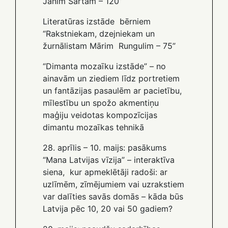
Jānim Sārtam – 120”
Literatūras izstāde bērniem
“Rakstniekam, dzejniekam un
žurnālistam Mārim Rungulim – 75”
“Dimanta mozaīku izstāde” – no
ainavām un ziediem līdz portretiem
un fantāzijas pasaulēm ar pacietību,
mīlestību un spožo akmentiņu
maģiju veidotas kompozīcijas
dimantu mozaīkas tehnikā
28. aprīlis – 10. maijs: pasākums
“Mana Latvijas vīzija” – interaktīva
siena, kur apmeklētāji radoši: ar
uzlīmēm, zīmējumiem vai uzrakstiem
var dalīties savās domās – kāda būs
Latvija pēc 10, 20 vai 50 gadiem?