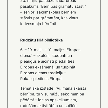
20. maijs: paaudžu sadarbības
pasākums “Bērnības grāmatu stāsti”
– seniori sākumskolas bērniem
stāstīs par grāmatām, kas viņus
iedvesmoja bērnībā
Rudzātu filiālbibliotēka
6. – 10. maijs – “9. maijs: Eiropas
diena.” – skolēni, studenti un
pieaugušie aicināti piedalīties
Eiropas eksāmenā, un turpināt
Eiropas dienas tradīciju –
Rokasspiediens Eiropai
Tematiska izstāde “Ai, mana skaistā
bērnība, tu visu mūžu seko man pa
pēdām! – idejas apsveikumiem,
radošām aktivitātēm un spēlēm