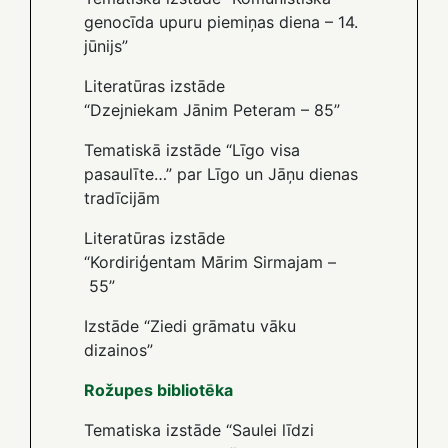
genocīda upuru piemiņas diena – 14.
jūnijs”
Literatūras izstāde
“Dzejniekam Jānim Peteram – 85”
Tematiskā izstāde “Līgo visa
pasaulīte…” par Līgo un Jāņu dienas
tradīcijām
Literatūras izstāde
“Kordiriģentam Mārim Sirmajam –
55”
Izstāde “Ziedi grāmatu vāku
dizainos”
Rožupes bibliotēka
Tematiska izstāde “Saulei līdzi