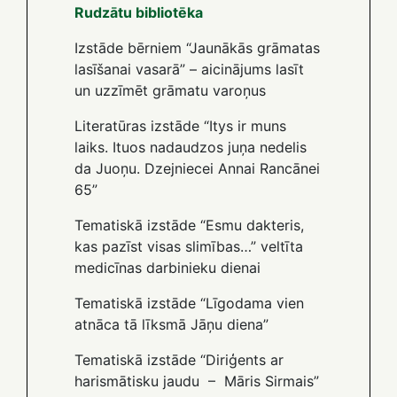
Rudzātu bibliotēka
Izstāde bērniem “Jaunākās grāmatas
lasīšanai vasarā” – aicinājums lasīt
un uzzīmēt grāmatu varoņus
Literatūras izstāde “Itys ir muns
laiks. Ituos nadaudzos juņa nedelis
da Juoņu. Dzejniecei Annai Rancānei
65”
Tematiskā izstāde “Esmu dakteris,
kas pazīst visas slimības…” veltīta
medicīnas darbinieku dienai
Tematiskā izstāde “Līgodama vien
atnāca tā līksmā Jāņu diena”
Tematiskā izstāde “Diriģents ar
harismātisku jaudu – Māris Sirmais”