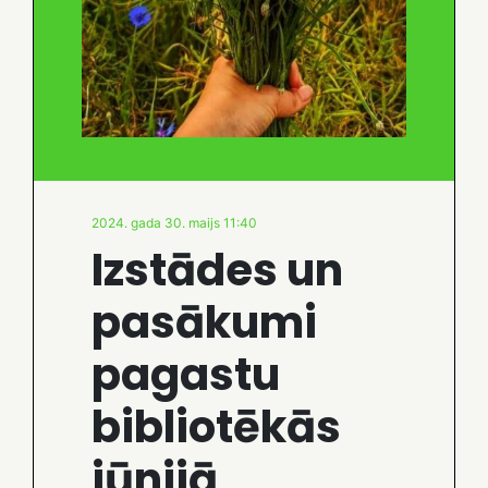
2024. gada 30. maijs 11:40
Izstādes un
pasākumi
pagastu
bibliotēkās
jūnijā