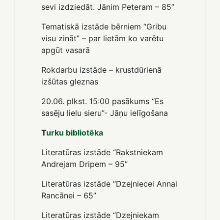
sevi izdziedāt. Jānim Peteram – 85”
Tematiskā izstāde bērniem “Gribu
visu zināt” – par lietām ko varētu
apgūt vasarā
Rokdarbu izstāde – krustdūrienā
izšūtas gleznas
20.06. plkst. 15:00 pasākums “Es
sasēju lielu sieru”- Jāņu ielīgošana
T
urku bibliotēka
Literatūras izstāde “Rakstniekam
Andrejam Dripem – 95”
Literatūras izstāde “Dzejniecei Annai
Rancānei – 65”
Literatūras izstāde “Dzejniekam