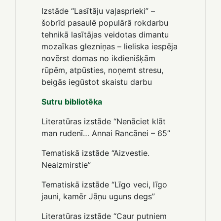
Izstāde “Lasītāju vaļasprieki” –
šobrīd pasaulē populārā rokdarbu
tehnikā lasītājas veidotas dimantu
mozaīkas glezniņas – lieliska iespēja
novērst domas no ikdienišķām
rūpēm, atpūsties, noņemt stresu,
beigās iegūstot skaistu darbu
Sutru bibliotēka
Literatūras izstāde “Nenāciet klāt
man rudenī… Annai Rancānei – 65”
Tematiskā izstāde “Aizvestie.
Neaizmirstie”
Tematiskā izstāde “Līgo veci, līgo
jauni, kamēr Jāņu uguns degs”
Literatūras izstāde “Caur putniem