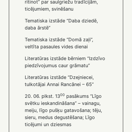
ritinot” par saulgriežu tradīcijām,
ticējumiem, svinēšanu
Tematiska izstāde “Daba dziedē,
daba ārstē”
Tematiska izstāde “Domā zaļi”,
veltīta pasaules vides dienai
Literatūras izstāde bērniem “Izdzīvo
piedzīvojumus caur grāmatu”
Literatūras izstāde “Dzejniecei,
tulkotājai Annai Rancānei – 65”
00
20. 06. plkst. 13
pasākums “Līgo
svētku ieskandināšana” – vainagu,
meiju, līgo pušķu gatavošana; tēju,
sieru, medus degustēšana; Līgo
ticējumi un dziesmas