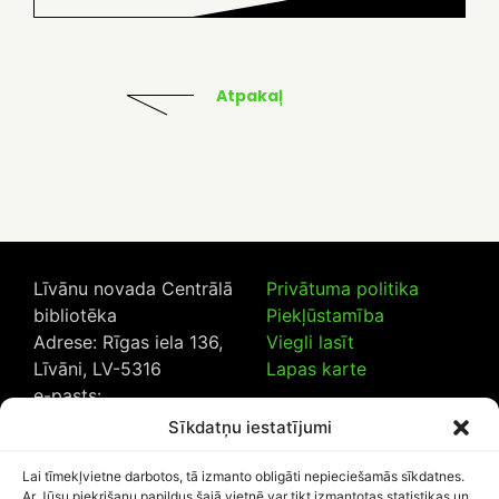
Atpakaļ
Līvānu novada Centrālā
Privātuma politika
bibliotēka
Piekļūstamība
Adrese: Rīgas iela 136,
Viegli lasīt
Līvāni, LV-5316
Lapas karte
e-pasts:
lncb@livanub.lv
Sīkdatņu iestatījumi
Tālrunis:
65307182
/
20230925
Lai tīmekļvietne darbotos, tā izmanto obligāti nepieciešamās sīkdatnes.
Ar Jūsu piekrišanu papildus šajā vietnē var tikt izmantotas statistikas un