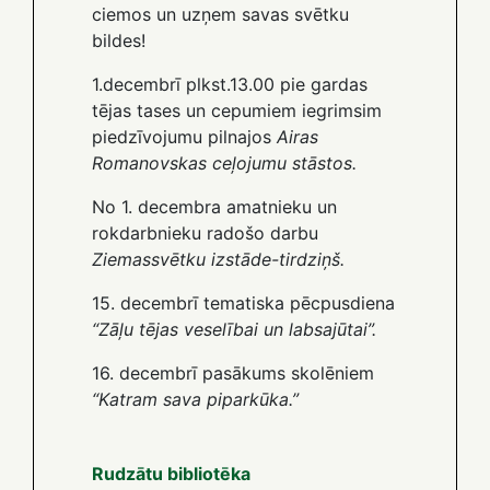
ciemos un uzņem savas svētku
bildes!
1.decembrī plkst.13.00 pie gardas
tējas tases un cepumiem iegrimsim
piedzīvojumu pilnajos
Airas
Romanovskas ceļojumu stāstos.
No 1. decembra amatnieku un
rokdarbnieku radošo darbu
Ziemassvētku izstāde-tirdziņš.
15. decembrī tematiska pēcpusdiena
“Zāļu tējas veselībai un labsajūtai”.
16. decembrī pasākums skolēniem
“Katram sava piparkūka.”
Rudzātu bibliotēka