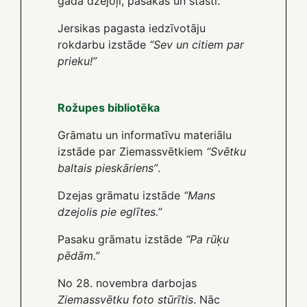
gada dzejoļi, pasakas un stāsti.
Jersikas pagasta iedzīvotāju
rokdarbu izstāde
“Sev un citiem par
prieku!”
Rožupes bibliotēka
Grāmatu un informatīvu materiālu
izstāde par Ziemassvētkiem
“Svētku
baltais pieskāriens”
.
Dzejas grāmatu izstāde
“Mans
dzejolis pie eglītes.”
Pasaku grāmatu izstāde
“Pa rūķu
pēdām.”
No 28. novembra darbojas
Ziemassvētku foto stūrītis
. Nāc