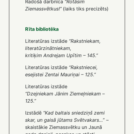
Radošā darbnīca
“Rotāsim
Ziemassvētkus!”
(laiks tiks precizēts)
Rīta bibliotēka
Literatūras izstāde
“Rakstniekam,
literatūrzinātniekam,
kritiķim Andrejam Upītim – 145.”
Literatūras izstāde
“Rakstniecei,
esejistei Zentai Mauriņai – 125.”
Literatūras izstāde
“Dzejniekam Jānim Ziemeļniekam –
125.”
Izstādē
“Kad baltais sniedziņš zemi
skar, un gaisā jūtams Svētvakars…
” –
skaistākie Ziemassvētku un Jaunā