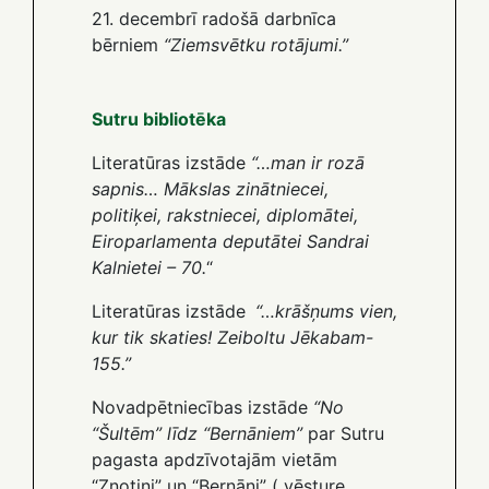
21. decembrī radošā darbnīca
bērniem
“Ziemsvētku rotājumi.”
Sutru bibliotēka
Literatūras izstāde
“…man ir rozā
sapnis… Mākslas zinātniecei,
politiķei, rakstniecei, diplomātei,
Eiroparlamenta deputātei Sandrai
Kalnietei – 70.
“
Literatūras izstāde
“…krāšņums vien,
kur tik skaties! Zeiboltu Jēkabam-
155.”
Novadpētniecības izstāde
“No
“Šultēm” līdz “Bernāniem”
par Sutru
pagasta apdzīvotajām vietām
“Znotiņi” un “Bernāni” ( vēsture,