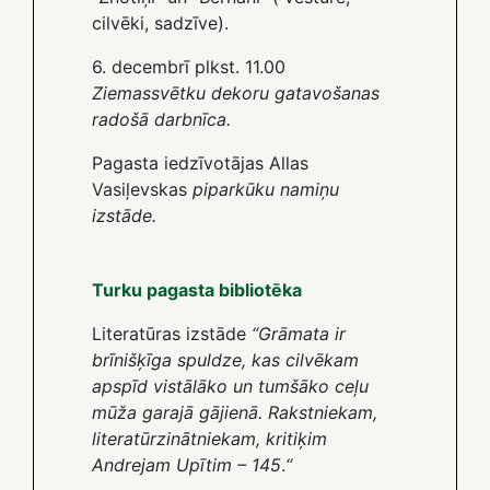
cilvēki, sadzīve).
6. decembrī plkst. 11.00
Ziemassvētku dekoru gatavošanas
radošā darbnīca.
Pagasta iedzīvotājas Allas
Vasiļevskas
piparkūku namiņu
izstāde.
Turku pagasta bibliotēka
Literatūras izstāde
“Grāmata ir
brīnišķīga spuldze, kas cilvēkam
apspīd vistālāko un tumšāko ceļu
mūža garajā gājienā. Rakstniekam,
literatūrzinātniekam, kritiķim
Andrejam Upītim – 145
.
“