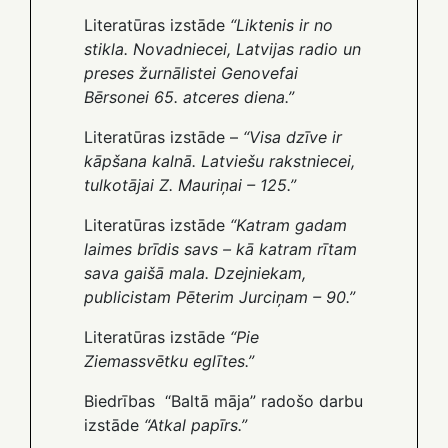
Literatūras izstāde
“Liktenis ir no
stikla. Novadniecei, Latvijas radio un
preses žurnālistei Genovefai
Bērsonei 65. atceres diena.”
Literatūras izstāde –
“Visa dzīve ir
kāpšana kalnā. Latviešu rakstniecei,
tulkotājai Z. Mauriņai – 125.”
Literatūras izstāde
“Katram gadam
laimes brīdis savs – kā katram rītam
sava gaišā mala. Dzejniekam,
publicistam Pēterim Jurciņam – 90.”
Literatūras izstāde
“Pie
Ziemassvētku eglītes.”
Biedrības “Baltā māja” radošo darbu
izstāde
“Atkal papīrs.”