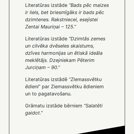
Literatūras izstāde
“Bads pēc maizes
ir liels, bet briesmīgāks ir bads pēc
dzimtenes. Rakstniecei, esejistei
Zentai Mauriņai – 125.”
Literatūras izstāde
“Dzimtās zemes
un cilvēka dvēseles skaistums,
dzīves harmonijas un ētiskā ideāla
meklētājs. Dzejniekam Pēterim
Jurciņam – 90.”
Literatūras izstādē
“Ziemassvētku
ēdieni
” par Ziemassvētku ēdieniem
un to pagatavošanu.
Grāmatu izstāde bērniem
“Salatēti
gaidot.
“