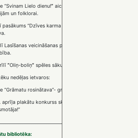
e “Svinam Lielo dienu!
”
aicina svinēt Lieldienas un pievērsti
ijām un folklorai.
lī pasākums “Dzīves karma skaitļos, jeb likteņa tabula
”
. Nod
va.
rīlī Lasīšanas veicināšanas programmas Grāmatu starts – “Pū
bība.
rīlī
“
Oliņ-boliņ
”
spēles sākumskolas skolēniem.
tēku nedēļas ietvaros:
e “Grāmatu rosinātava”- grāmatas, kas rosina darboties, mācī
 aprīļa plakātu konkurss skolēniem “Bibliotēkas spēks, jeb 
smotāja!”
________________________________________________________________
tu bibliotēka: