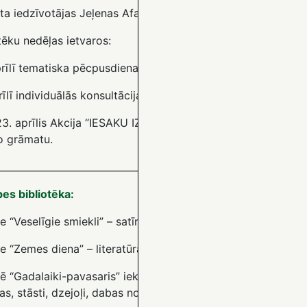
ta iedzīvotājas Jeļenas Afanasjevas zīmējumu izstāde.
tēku nedēļas ietvaros:
rīlī tematiska pēcpusdiena “Mans vaļasprieks – lasīšana!
”
rīlī individuālās konsultācijas “Dators – ko vēl gribu zināt?”
23. aprīlis Akcija “IESAKU IZLASĪT!” Ar īpašu uzlīmi- sirsniņ
o grāmatu.
________________________________________________________________
es bibliotēka:
e “Veselīgie smiekli” – satīriķu, humora un smieklu meistaru
e “Zemes diena” – literatūra par nekaitīgu un ilgtspējīgu dz
ē “Gadalaiki-pavasaris” iekļautas grāmatas, kuras veltītas 
s, stāsti, dzejoļi, dabas norises u.t.t.