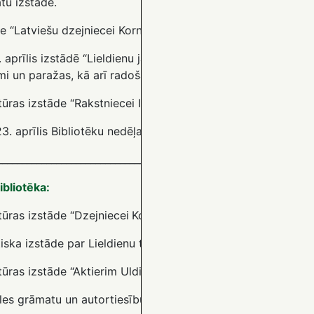
tu izstāde.
e “Latviešu dzejniecei Kornēlijai Apškrūmai – 85”.
1. aprīlis izstādē “Lieldienu jampadracis!” – olu krāsošanas m
mi un paražas, kā arī radošā darbnīca mazajiem Lieldienu sv
tūras izstāde “Rakstniecei Ilzei Indrānei – 95”.
23. aprīlis Bibliotēku nedēļa “Bibliotēkas spēks: mācies, dar
________________________________________________________________
ibliotēka:
tūras izstāde “Dzejniecei
Kornēlijai Apškrūmai – 85″.
ska izstāde par Lieldienu tradīcijām, ticējumiem, paražām, 
tūras izstāde “Aktierim Uldim Pūcītim – 85”.
es grāmatu un autortiesību dienai veltīta izstāde.