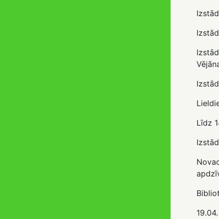
Izstā
Izstād
Izstā
Vējān
Izstā
Lieldi
Līdz 1
Izstād
Novad
apdzīv
Biblio
19.04.