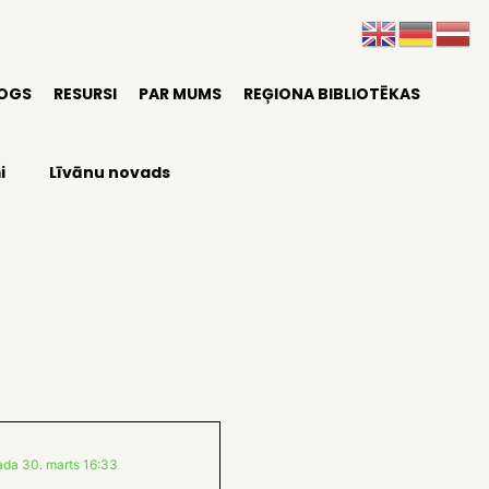
LOGS
RESURSI
PAR MUMS
REĢIONA BIBLIOTĒKAS
i
Līvānu novads
ada 30. marts 16:33