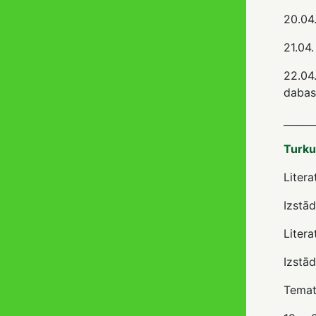
20.04
21.04
22.04
dabas
______
Turku
Litera
Izstād
Litera
Izstād
Temati