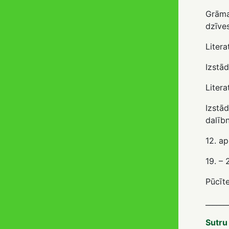
Grāmat
dzīve
Litera
Izstād
Liter
Izstā
dalībn
12. ap
19. – 
Pūcīt
______
Sutru 