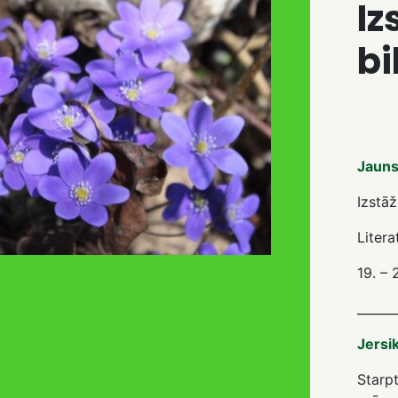
Iz
bi
Jaunsi
Izstāž
Litera
19. – 
______
Jersik
Starp