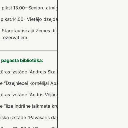
. plkst.13.00- Senioru atmiņu pēcpusdiena;
. plkst.14.00- Vietējo dzejdaru darbu apkopojums;
. Starptautiskajā Zemes dienā dokumentālo filmu demonstrāc
 rezervātiem.
________________________________________________________________
 pagasta bibliotēka:
tūras izstāde “Andrejs Skailis – ironiskās prozas meistars”.
e “Dzejniecei Kornēlijai Apškrūmai – 85”.
tūras izstāde “Andris Vējāns – humānisma ideju paudējs”.
e “Ilze Indrāne laikmeta krustpunktos
”
.
ska izstāde “Pavasaris dārzā”.