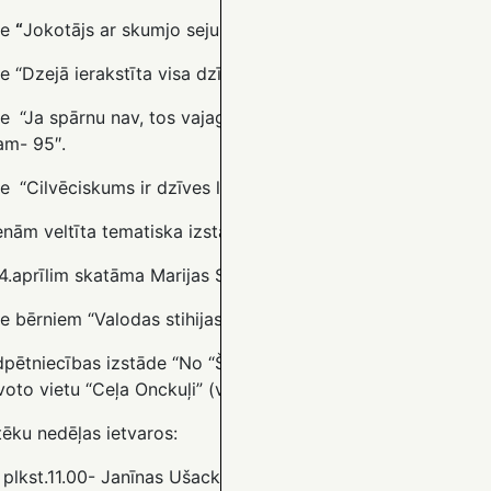
de
“
Jokotājs ar skumjo seju. Rakstniekam Andrejam Skailim 
e “Dzejā ierakstīta visa dzīve. Dzejniecei Kornēlijai Apškrūm
de
“Ja spārnu nav, tos vajag izdomāt. Dzejniekam un rakst
am- 95″.
de
“Cilvēciskums ir dzīves lielākā vērtība. Rakstniecei Ilzei 
enām veltīta tematiska izstāde “Krāsosim, māsiņas, oliņas r
4.aprīlim skatāma Marijas Skuteles rokdarbu izstāde.
e bērniem “Valodas stihijas iemiesotājs. Pēteram Brūverim-6
pētniecības izstāde “No “Šultēm” līdz “Bernāniem” par Sut
oto vietu “Ceļa Onckuļi” (vēsture, cilvēki, sadzīve).
tēku nedēļas ietvaros:
 plkst.11.00- Janīnas Ušackas rokdarbu izstādes atklāšana;