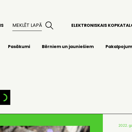
MS
ELEKTRONISKAIS KOPKATA
Pasākumi
Bērniem un jauniešiem
Pakalpojum
2022. g