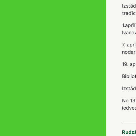
Izstād
tradīc
1.aprī
Ivano
7. ap
nodar
19. ap
Biblio
Izstād
No 19.
iedve
______
Rudzā