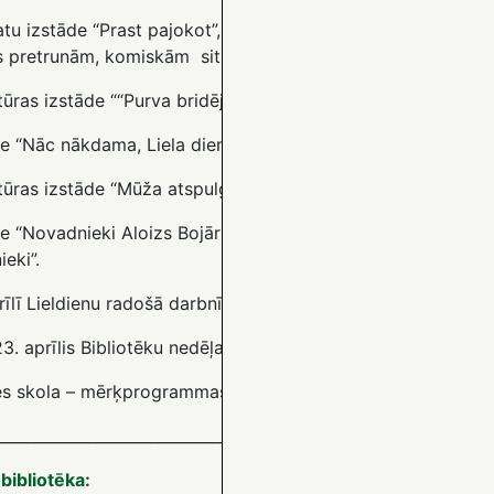
u izstāde “Prast pajokot”, kuru autori saskatījuši un labsird
s pretrunām, komiskām situācijām.
tūras izstāde ““Purva bridējs – Uldis Pūcītis”.
e “Nāc nākdama, Liela diena!” – tradīcijas, ticējumi, tautas
atūras izstāde “Mūža atspulgi dzejā. Andrim Vējānam -95”.
de “Novadnieki Aloizs Bojārs un Jānis Velkme – Latgales 19
ieki”.
rīlī Lieldienu radošā darbnīca bērniem.
23. aprīlis Bibliotēku nedēļa “Bibliotēkas spēks: mācies, dar
es skola – mērķprogrammas “Grāmatu starts” dalībniekiem (
________________________________________________________________
bibliotēka: