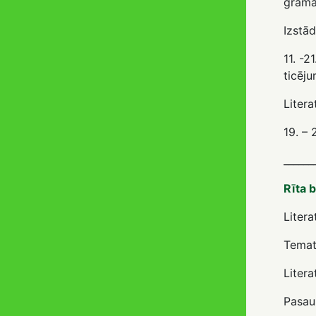
grāma
Izstād
11. -2
ticēju
Litera
19. – 
______
Rīta b
Litera
Temati
Litera
Pasaul