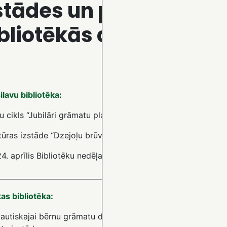
stādes un pasākumi 
bliotēkās aprīlī
lavu bibliotēka:
u cikls “Jubilāri grāmatu plauktā”.
tūras izstāde “Dzejoļu brūvējums. Dzejniekam P. Brūverim –
24. aprīlis Bibliotēku nedēļa “Bibliotēkas spēks: mācies, dar
________________________________________________________________
as bibliotēka:
tautiskajai bērnu grāmatu dienai
veltīta
lasītāko un populār