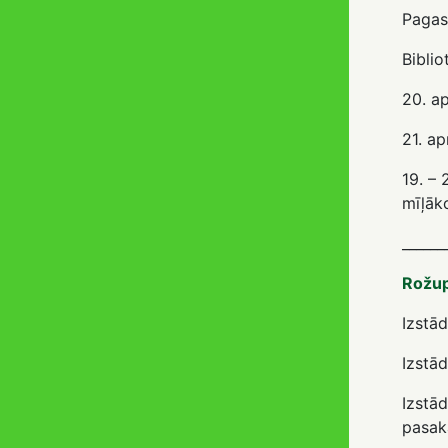
Pagas
Biblio
20. ap
21. ap
19. – 
mīļāk
______
Rožup
Izstād
Izstād
Izstād
pasaka