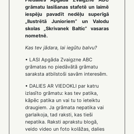
grāmatu lasīšanas stafetē un laimē
iespēju pavadīt nedēļu superīgā
„Ilustrētā Junioriem” un Valodu
skolas „Skrivanek Baltic” vasaras
nometnē.
Kas tev jādara, lai iegūtu balvu?
• LASI Apgāda Zvaigzne ABC
grāmatas no piedāvātā grāmatu
saraksta atbilstoši savām interesēm.
• DALIES AR VIEDOKLI par katru
izlasīto grāmatu: kas tev patika,
kāpēc patika un vai tu to ieteiktu
draugiem. Ja grāmata nepatika vai
garlaikoja, tad raksti, kas tieši
nepatika. Raksti aprakstu blogā,
veido video un foto kolāžas, dalies