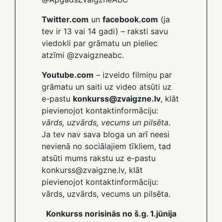
Twitter.com
un
facebook.com
(ja
tev ir 13 vai 14 gadi) – raksti savu
viedokli par grāmatu un pieliec
atzīmi @zvaigzneabc.
Youtube.com
– izveido filmiņu par
grāmatu un saiti uz video atsūti uz
e-pastu
konkurss@zvaigzne.lv
, klāt
pievienojot kontaktinformāciju:
vārds, uzvārds, vecums un pilsēta
.
Ja tev nav sava bloga un arī neesi
nevienā no sociālajiem tīkliem, tad
atsūti mums rakstu uz e-pastu
konkurss@zvaigzne.lv, klāt
pievienojot kontaktinformāciju:
vārds, uzvārds, vecums un pilsēta.
Konkurss norisinās no š.g. 1.jūnija