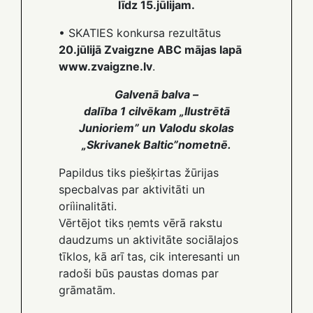
līdz 15.jūlijam.
• SKATIES konkursa rezultātus
20.jūlijā Zvaigzne ABC mājas lapā
www.zvaigzne.lv
.
Galvenā balva –
dalība 1 cilvēkam „Ilustrētā
Junioriem” un Valodu skolas
„Skrivanek Baltic”nometnē.
Papildus tiks piešķirtas žūrijas
specbalvas par aktivitāti un
oriìinalitāti.
Vērtējot tiks ņemts vērā rakstu
daudzums un aktivitāte sociālajos
tīklos, kā arī tas, cik interesanti un
radoši būs paustas domas par
grāmatām.