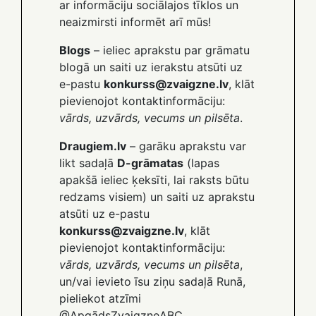
ar informāciju sociālajos tīklos un
neaizmirsti informēt arī mūs!
Blogs
– ieliec aprakstu par grāmatu
blogā un saiti uz ierakstu atsūti uz
e-pastu
konkurss@zvaigzne.lv
, klāt
pievienojot kontaktinformāciju:
vārds, uzvārds, vecums un pilsēta
.
Draugiem.lv
– garāku aprakstu var
likt sadaļā
D-grāmatas
(lapas
apakšā ieliec ķeksīti, lai raksts būtu
redzams visiem) un saiti uz aprakstu
atsūti uz e-pastu
konkurss@zvaigzne.lv
, klāt
pievienojot kontaktinformāciju:
vārds, uzvārds, vecums un pilsēta
,
un/vai ievieto īsu ziņu sadaļā Runā,
pieliekot atzīmi
@ApgādsZvaigzneABC