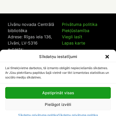
Līvānu novada Centrālā
Privātuma politika
bibliotēka
Piekļūstamība
Adrese: Rīgas iela 136,
Viegli lasīt
Līvāni, LV-5316
Lapas karte
e-pasts:
lncb@livanub.lv
Sīkdatņu iestatījumi
Tālrunis:
65307182
/
20230925
Lai tīmekļvietne darbotos, tā izmanto obligāti nepieciešamās sīkdatnes.
Ar Jūsu piekrišanu papildus šajā vietnē var tikt izmantotas statistikas un
sociālo mediju sīkdatnes.
Apstiprināt visas
Lapas apmeklētāju skaits:
Pielāgot izvēli
1114314
Sīkdatņu privātuma politika
Sīkdatņu privātuma politika