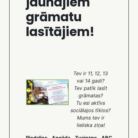
jaunajiem
grāmatu
lasītājiem!
Tev ir 11, 12, 13
vai 14 gadi?
Tev patīk lasīt
grāmatas?
Tu esi aktīvs
sociālajos tīklos?
Mums tev ir
lieliska ziņa!
Piedalies Apgāda Zvaigzne ABC