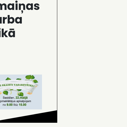
zmaiņas
arba
ikā