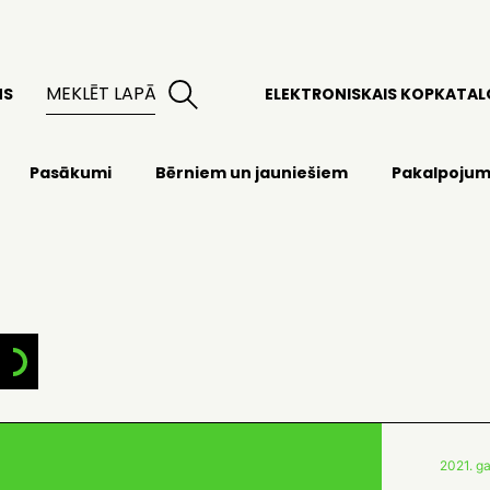
MS
ELEKTRONISKAIS KOPKATA
Pasākumi
Bērniem un jauniešiem
Pakalpojum
2021. ga