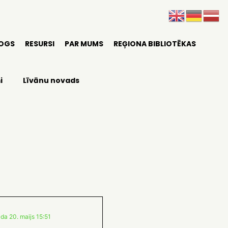
LOGS
RESURSI
PAR MUMS
REĢIONA BIBLIOTĒKAS
i
Līvānu novads
da 20. maijs 15:51