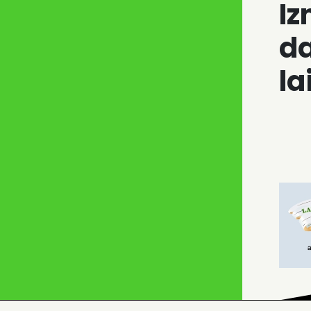
I
d
la