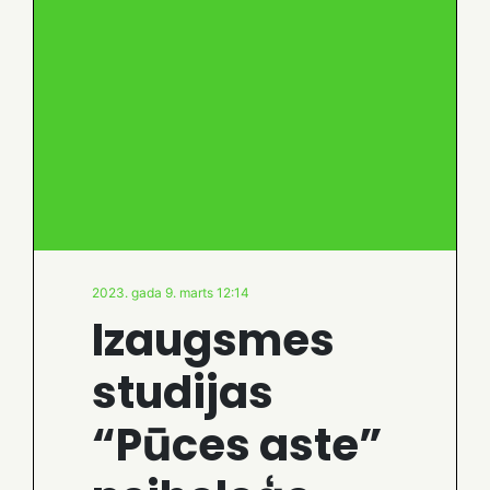
2023. gada 9. marts 12:14
Izaugsmes
studijas
“Pūces aste”