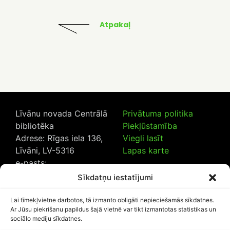
Atpakaļ
Līvānu novada Centrālā
Privātuma politika
bibliotēka
Piekļūstamība
Adrese: Rīgas iela 136,
Viegli lasīt
Līvāni, LV-5316
Lapas karte
e-pasts:
lncb@livanub.lv
Sīkdatņu iestatījumi
Tālrunis:
65307182
/
20230925
Lai tīmekļvietne darbotos, tā izmanto obligāti nepieciešamās sīkdatnes.
Ar Jūsu piekrišanu papildus šajā vietnē var tikt izmantotas statistikas un
sociālo mediju sīkdatnes.