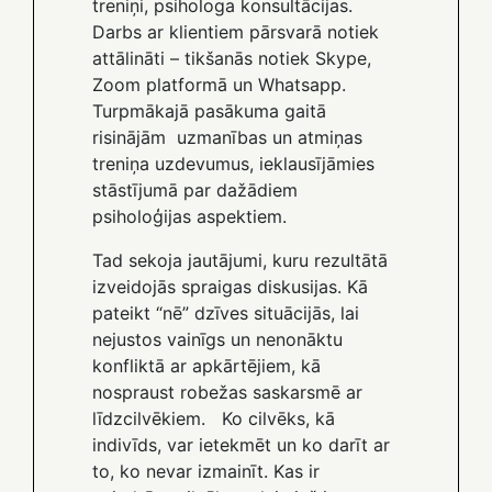
treniņi, psihologa konsultācijas.
Darbs ar klientiem pārsvarā notiek
attālināti – tikšanās notiek Skype,
Zoom platformā un Whatsapp.
Turpmākajā pasākuma gaitā
risinājām uzmanības un atmiņas
treniņa uzdevumus, ieklausījāmies
stāstījumā par dažādiem
psiholoģijas aspektiem.
Tad sekoja jautājumi, kuru rezultātā
izveidojās spraigas diskusijas. Kā
pateikt “nē” dzīves situācijās, lai
nejustos vainīgs un nenonāktu
konfliktā ar apkārtējiem, kā
nospraust robežas saskarsmē ar
līdzcilvēkiem. Ko cilvēks, kā
indivīds, var ietekmēt un ko darīt ar
to, ko nevar izmainīt. Kas ir