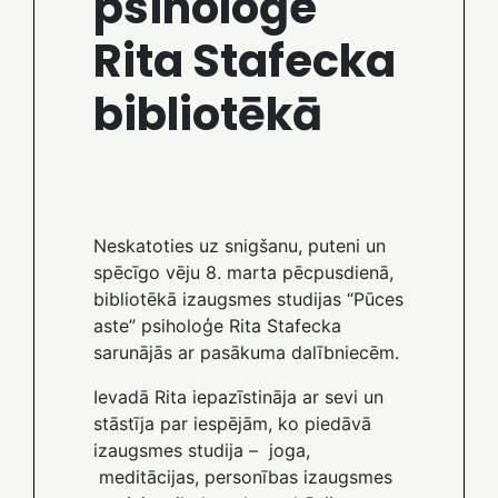
psiholoģe
Rita Stafecka
bibliotēkā
Neskatoties uz snigšanu, puteni un
spēcīgo vēju 8. marta pēcpusdienā,
bibliotēkā izaugsmes studijas “Pūces
aste” psiholoģe Rita Stafecka
sarunājās ar pasākuma dalībniecēm.
Ievadā Rita iepazīstināja ar sevi un
stāstīja par iespējām, ko piedāvā
izaugsmes studija – joga,
meditācijas, personības izaugsmes