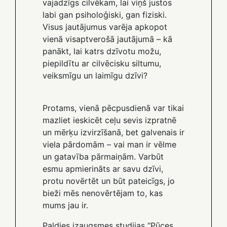
vajadzīgs cilvēkam, lai viņš justos
labi gan psiholoģiski, gan fiziski.
Visus jautājumus varēja apkopot
vienā visaptverošā jautājumā – kā
panākt, lai katrs dzīvotu možu,
piepildītu ar cilvēcisku siltumu,
veiksmīgu un laimīgu dzīvi?
Protams, vienā pēcpusdienā var tikai
mazliet ieskicēt ceļu sevis izpratnē
un mērķu izvirzīšanā, bet galvenais ir
viela pārdomām – vai man ir vēlme
un gatavība pārmaiņām. Varbūt
esmu apmierināts ar savu dzīvi,
protu novērtēt un būt pateicīgs, jo
bieži mēs nenovērtējam to, kas
mums jau ir.
Paldies izaugsmes studijas “Pūces