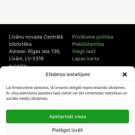
Līvānu novada Centrālā
Privātuma politika
bibliotēka
Piekļūstamība
Adrese: Rīgas iela 136,
Viegli lasīt
Līvāni, LV-5316
Lapas karte
e-pasts:
lncb@livanub.lv
Sīkdatņu iestatījumi
Tālrunis:
65307182
/
20230925
Lai tīmekļvietne darbotos, tā izmanto obligāti nepieciešamās sīkdatnes.
Ar Jūsu piekrišanu papildus šajā vietnē var tikt izmantotas statistikas un
sociālo mediju sīkdatnes.
Apstiprināt visas
Lapas apmeklētāju skaits:
Pielāgot izvēli
1110762