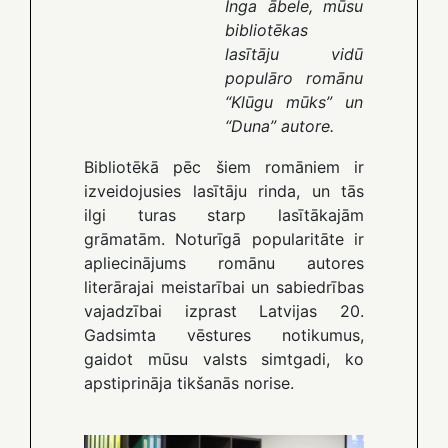
Inga ābele, mūsu
bibliotēkas
lasītāju vidū
populāro romānu
“Klūgu mūks” un
“Duna” autore.
Bibliotēkā pēc šiem romāniem ir
izveidojusies lasītāju rinda, un tās
ilgi turas starp lasītākajām
grāmatām. Noturīgā popularitāte ir
apliecinājums romānu autores
literārajai meistarībai un sabiedrības
vajadzībai izprast Latvijas 20.
Gadsimta vēstures notikumus,
gaidot mūsu valsts simtgadi, ko
apstiprināja tikšanās norise.