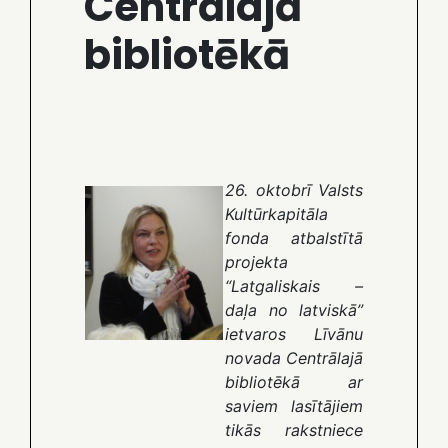
Centrālajā
bibliotēkā
26. oktobrī Valsts
Kultūrkapitāla
fonda atbalstītā
projekta
“Latgaliskais –
daļa no latviskā”
ietvaros Līvānu
novada Centrālajā
bibliotēkā ar
saviem lasītājiem
tikās rakstniece