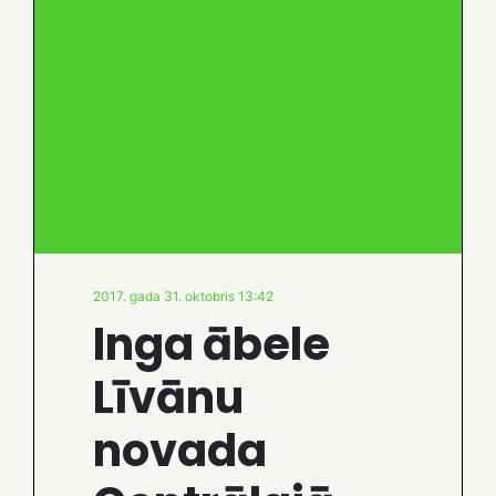
2017. gada 31. oktobris 13:42
Inga ābele
Līvānu
novada