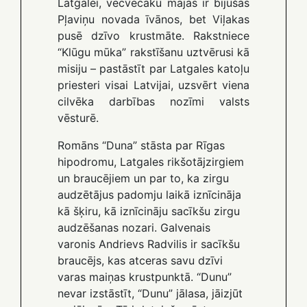
Latgalei, vecvecāku mājas ir bijušas
Pļaviņu novada īvānos, bet Viļakas
pusē dzīvo krustmāte. Rakstniece
“Klūgu mūka” rakstīšanu uztvērusi kā
misiju – pastāstīt par Latgales katoļu
priesteri visai Latvijai, uzsvērt viena
cilvēka darbības nozīmi valsts
vēsturē.
Romāns “Duna” stāsta par Rīgas
hipodromu, Latgales rikšotājzirgiem
un braucējiem un par to, ka zirgu
audzētājus padomju laikā iznīcināja
kā šķiru, kā iznīcināju sacīkšu zirgu
audzēšanas nozari. Galvenais
varonis Andrievs Radvilis ir sacīkšu
braucējs, kas atceras savu dzīvi
varas maiņas krustpunktā. “Dunu”
nevar izstāstīt, “Dunu” jālasa, jāizjūt