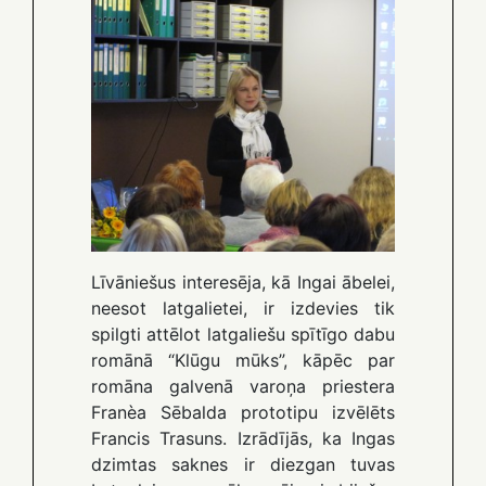
Līvāniešus interesēja, kā Ingai ābelei,
neesot latgalietei, ir izdevies tik
spilgti attēlot latgaliešu spītīgo dabu
romānā “Klūgu mūks”, kāpēc par
romāna galvenā varoņa priestera
Franèa Sēbalda prototipu izvēlēts
Francis Trasuns. Izrādījās, ka Ingas
dzimtas saknes ir diezgan tuvas