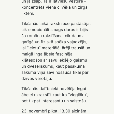
un jāizsāp. Tā ir latviešu vēsture –
koncentrēta viena cilvēka un zirga
liktenī.
Tikšanās laikā rakstniece pastāstīja,
cik emocionāli smags darbs ir bijis
šo romānu rakstīšana, cik daudz
garīgā un fiziskā spēka vajadzējis,
lai “ieietu” materiālā. ārēji trauslā un
maigā Inga ābele fascinēja
klātesošos ar savu iekšējo gaismu
un dvēseliskumu, kaut pasākuma
sākumā viņa sevi nosauca tikai par
dzīves vērotāju.
Tikšanās dalībnieki novēlēja Ingai
ābelei uzrakstīt kaut ko “vieglāku”,
bet tikpat interesantu un saistošu.
23. novembrī plkst. 13.30 aicinām