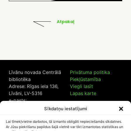
Atpakaļ
Līvānu novada Centrālā
Privātuma politika
bibliotēka
Piekļūstamība
Adrese: Rīgas iela 136,
Viegli lasīt
Līvāni, LV-5316
Lapas karte
e-pasts:
lncb@livanub.lv
Sīkdatņu iestatījumi
Tālrunis:
65307182
/
20230925
Lai tīmekļvietne darbotos, tā izmanto obligāti nepieciešamās sīkdatnes.
Ar Jūsu piekrišanu papildus šajā vietnē var tikt izmantotas statistikas un