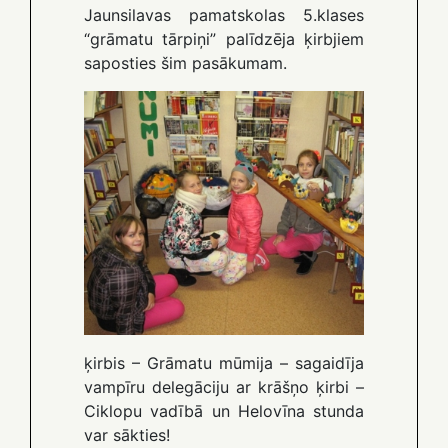
Jaunsilavas pamatskolas 5.klases
“grāmatu tārpiņi” palīdzēja ķirbjiem
saposties šim pasākumam.
ķirbis – Grāmatu mūmija – sagaidīja
vampīru delegāciju ar krāšņo ķirbi –
Ciklopu vadībā un Helovīna stunda
var sākties!