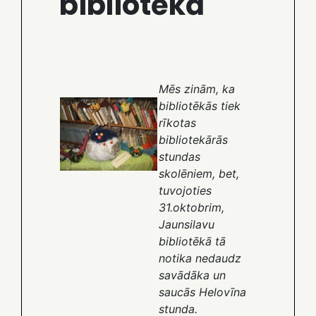
bibliotēkā
Mēs zinām, ka
bibliotēkās tiek
rīkotas
bibliotekārās
stundas
skolēniem, bet,
tuvojoties
31.oktobrim,
Jaunsilavu
bibliotēkā tā
notika nedaudz
savādāka un
saucās Helovīna
stunda.