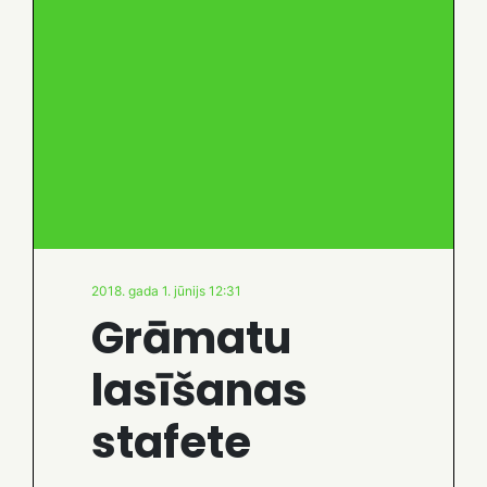
2018. gada 1. jūnijs 12:31
Grāmatu
lasīšanas
stafete