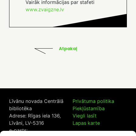
Vairāk informācijas par stafeti
www.zvaigzne.lv
Atpakaļ
Līvānu novada Centrālā
Privātuma politika
bibliotēka
Piekļūstamība
Adrese: Rīgas iela 136,
Viegli lasīt
Līvāni, LV-5316
Lapas karte
e-pasts: