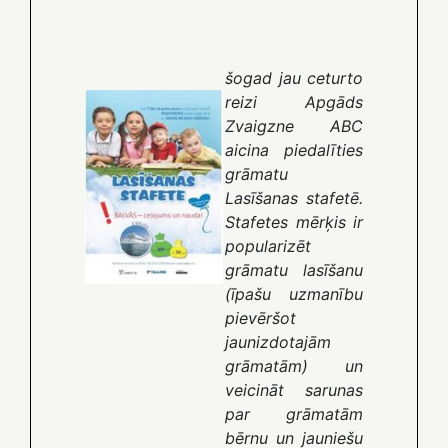
šogad jau ceturto
reizi Apgāds
Zvaigzne ABC
aicina piedalīties
grāmatu
Lasīšanas stafetē.
Stafetes mērķis ir
popularizēt
grāmatu lasīšanu
(īpašu uzmanību
pievēršot
jaunizdotajām
grāmatām) un
veicināt sarunas
par grāmatām
bērnu un jauniešu