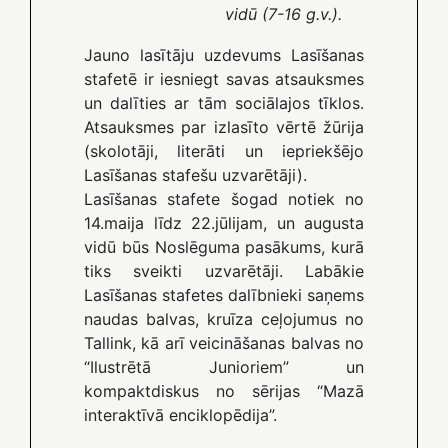
vidū (7-16 g.v.).
Jauno lasītāju uzdevums Lasīšanas
stafetē ir iesniegt savas atsauksmes
un dalīties ar tām sociālajos tīklos.
Atsauksmes par izlasīto vērtē žūrija
(skolotāji, literāti un iepriekšējo
Lasīšanas stafešu uzvarētāji).
Lasīšanas stafete šogad notiek no
14.maija līdz 22.jūlijam, un augusta
vidū būs Noslēguma pasākums, kurā
tiks sveikti uzvarētāji. Labākie
Lasīšanas stafetes dalībnieki saņems
naudas balvas, kruīza ceļojumus no
Tallink, kā arī veicināšanas balvas no
“Ilustrētā Junioriem” un
kompaktdiskus no sērijas “Mazā
interaktīvā enciklopēdija”.