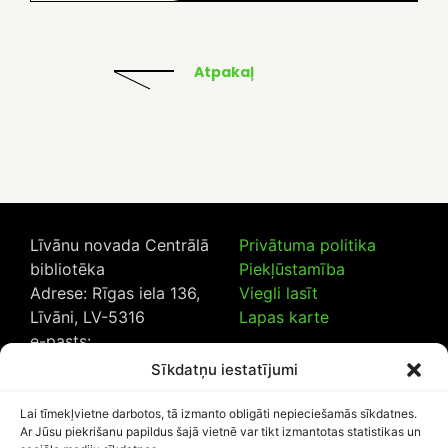
Atpakaļ
Līvānu novada Centrālā
Privātuma politika
bibliotēka
Piekļūstamība
Adrese: Rīgas iela 136,
Viegli lasīt
Līvāni, LV-5316
Lapas karte
e-pasts:
lncb@livanub.lv
Sīkdatņu iestatījumi
Tālrunis:
65307182
/
20230925
Lai tīmekļvietne darbotos, tā izmanto obligāti nepieciešamās sīkdatnes.
Ar Jūsu piekrišanu papildus šajā vietnē var tikt izmantotas statistikas un