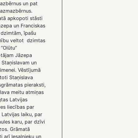
zbērnus un pat
azmazbērnus.
tā apkopoti stāsti
āzepa un Franciskas
 dzimtām, īpašu
ību veltot dzimtas
 “Olūtu”
tājam Jāzepa
 Staņislavam un
ģimenei. Vēstījumā
oti Staņislava
sgrāmatas pieraksti,
slava meitu atmiņas
gtas Latvijas
es liecības par
 Latvijas laiku, par
aules karu, par dzīvi
zos. Grāmatā
ti arī Iesalnieku un