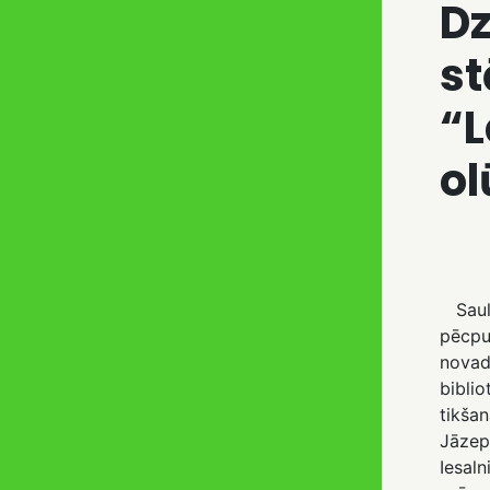
D
st
“
ol
Saula
pēcpu
novad
biblio
tikšan
Jāzep
Iesaln