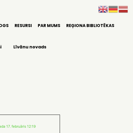
LOGS
RESURSI
PAR MUMS
REĢIONA BIBLIOTĒKAS
i
Līvānu novads
da 17. februāris 12:19