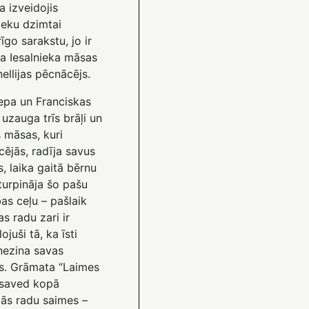
ja izveidojis
ieku dzimtai
īgo sarakstu, jo ir
a Iesalnieka māsas
ellijas pēcnācējs.
a un Franciskas
uzauga trīs brāļi un
 māsas, kuri
ējās, radīja savus
, laika gaitā bērnu
turpināja šo pašu
bas ceļu – pašlaik
s radu zari ir
ojuši tā, ka īsti
nezina savas
s. Grāmata “Laimes
” saved kopā
ās radu saimes –