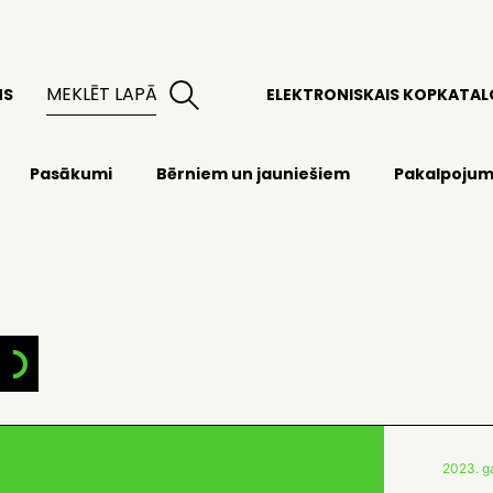
MS
ELEKTRONISKAIS KOPKATA
Pasākumi
Bērniem un jauniešiem
Pakalpojum
2023. ga