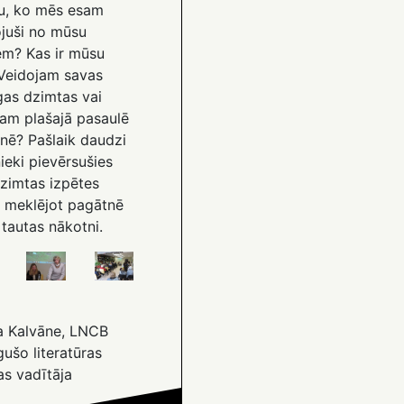
u, ko mēs esam
juši no mūsu
em? Kas ir mūsu
 Veidojam savas
gas dzimtas vai
kam plašajā pasaulē
tnē? Pašlaik daudzi
ieki pievērsušies
dzimtas izpētes
, meklējot pagātnē
tautas nākotni.
a Kalvāne, LNCB
ušo literatūras
as vadītāja