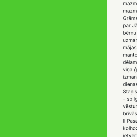
mazma
mazm
Grāma
par J
bērnu
uzman
mājas
manto
dēlam
viņa 
izmant
diena
Staņi
– spil
vēstur
brīvās
II Pas
kolho
ietver