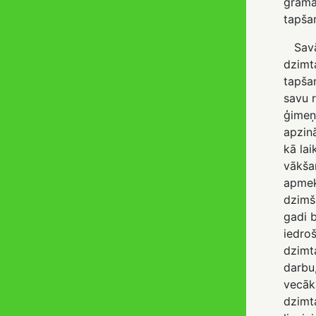
grāma
tapšan
Savā 
dzimt
tapšan
savu 
ģimeņ
apzinā
kā lai
vākša
apmek
dzimš
gadi b
iedroš
dzimt
darbu,
vecāk
dzimt