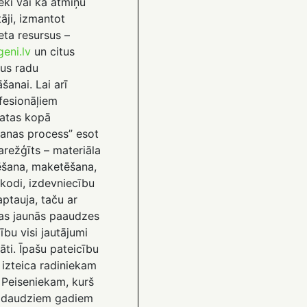
ieki vai kā atmiņu
āji, izmantot
eta resursus –
eni.lv
un citus
lus radu
šanai. Lai arī
fesionāļiem
atas kopā
anas process” esot
sarežģīts – materiāla
ēšana, maketēšana,
kodi, izdevniecību
ptauja, taču ar
as jaunās paaudzes
ību visi jautājumi
nāti. Īpašu pateicību
a izteica radiniekam
 Peiseniekam, kurš
 daudziem gadiem