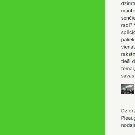
dzimt
manto
senči
radi?
spēcī
palie
viena
rakstn
tieši 
tēmai
savas 
Dzidr
Pieaug
nodaļ