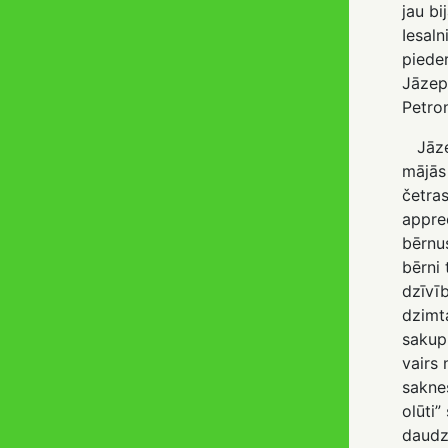
jau bi
Iesaln
pieder
Jāzep
Petron
Jāzep
mājās 
četras
apprec
bērnus
bērni 
dzīvī
dzimta
sakupl
vairs 
sakne
olūti
daudz