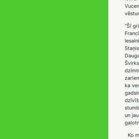
Vucen
vēstur
“Šī gr
Franc
Iesaln
Staņis
Dauga
Švirks
dzimt
zarie
ka ve
gadsi
dzīvīb
stumbr
un jau
galotn
Ko mē