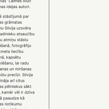
tas “Laimes olūti”
as idejas autori.
stāstījumā par
as grāmatas
u Silvija uzsvēra
radinieku atsaucību
u atmiņu stāstu
šanā, fotogrāfiju
kmeta liecību
nā, kapsētu
lēšanu, lai radu
anas un miršanas
ūtu precīzi. Silvija
ināja arī citus
as pētniekus sākt
 kamēr vēl ir dzīva
ā paaudze kā
as notikumu