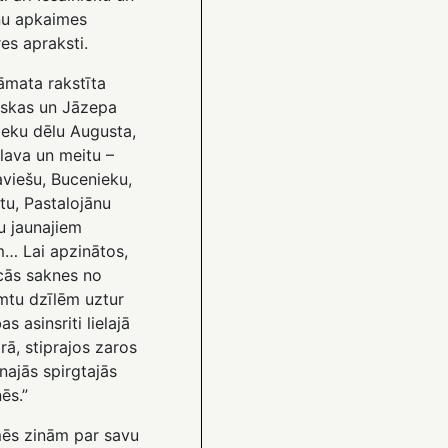
u apkaimes
es apraksti.
āmata rakstīta
iskas un Jāzepa
ieku dēlu Augusta,
lava un meitu –
viešu, Bucenieku,
tu, Pastalojānu
u jaunajiem
m… Lai apzinātos,
cās saknes no
mtu dzīlēm uztur
as asinsriti lielajā
ā, stiprajos zaros
najās spirgtajās
ēs.”
s zinām par savu