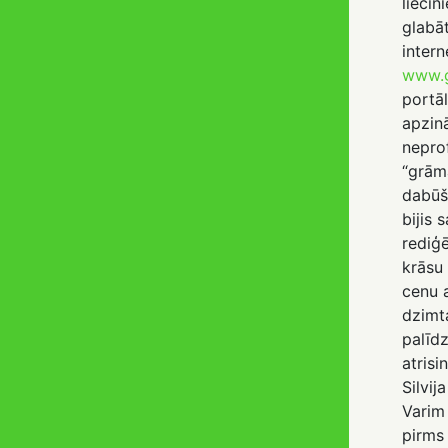
liecin
glabāt
intern
www.g
portā
apzinā
nepro
“grām
dabūš
bijis 
rediģ
krāsu 
cenu a
dzimt
palīdz
atrisi
Silvij
Varim
pirms