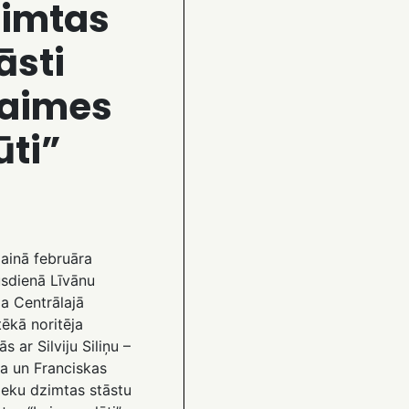
zimtas
āsti
Laimes
ūti”
inā februāra
sdienā Līvānu
a Centrālajā
tēkā noritēja
ās ar Silviju Siliņu –
a un Franciskas
ieku dzimtas stāstu