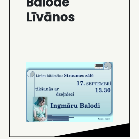
Balode
Līvānos