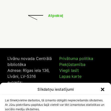
Atpakaļ
Līvānu novada Centrālā
Privātuma politika
bibliotēka
Piekļūstamība
Adrese: Rīgas iela 136,
Viegli lasīt
Līvāni, LV-5316
Lapas karte
e-pasts:
lncb@livanub.lv
Sīkdatņu iestatījumi
Tālrunis:
65307182
/
20230925
Lai tīmekļvietne darbotos, tā izmanto obligāti nepieciešamās sīkdatnes.
Ar Jūsu piekrišanu papildus šajā vietnē var tikt izmantotas statistikas un
sociālo mediju sīkdatnes.