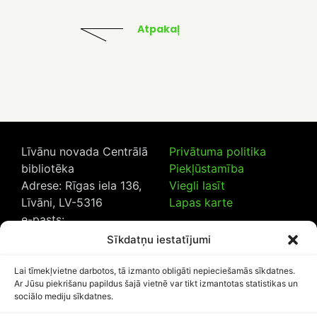
Atpakaļ
Līvānu novada Centrālā
Privātuma politika
bibliotēka
Piekļūstamība
Adrese: Rīgas iela 136,
Viegli lasīt
Līvāni, LV-5316
Lapas karte
e-pasts:
lncb@livanub.lv
Sīkdatņu iestatījumi
Tālrunis:
65307182
/
20230925
Lai tīmekļvietne darbotos, tā izmanto obligāti nepieciešamās sīkdatnes.
Ar Jūsu piekrišanu papildus šajā vietnē var tikt izmantotas statistikas un
sociālo mediju sīkdatnes.