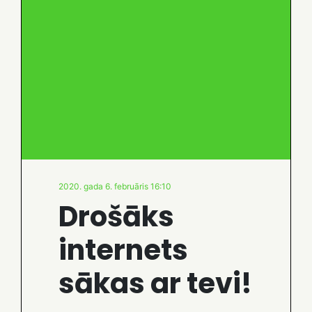
2020. gada 6. februāris 16:10
Drošāks
internets
sākas ar tevi!