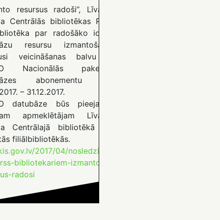
nto resursus radoši’’, Līvānu
a Centrālās bibliotēkas Rīta
lbibliotēka par radošāko ideju
bāzu resursu izmantošanā
vusi veicināšanas balvu –
O Nacionālās paketes
ubāzes abonementu no
2017. – 31.12.2017.
O datubāze būs pieejama
enam apmeklētājam Līvānu
a Centrālajā bibliotēkā un
tās filiālbibliotēkās.
is.gov.lv/2017/04/nosledzies-
rss-bibliotekariem-izmanto-
sus-radosi