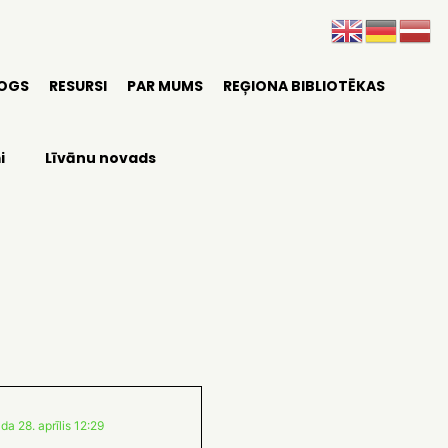
LOGS
RESURSI
PAR MUMS
REĢIONA BIBLIOTĒKAS
i
Līvānu novads
da 28. aprīlis 12:29