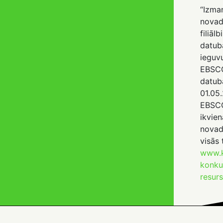
“Izma
novad
filiā
datu
iegu
EBSC
dat
01.05.
EBSC
ikvi
novad
visās 
www.k
konku
resur