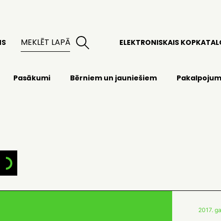
MS
ELEKTRONISKAIS KOPKATA
Pasākumi
Bērniem un jauniešiem
Pakalpojum
2017. ga