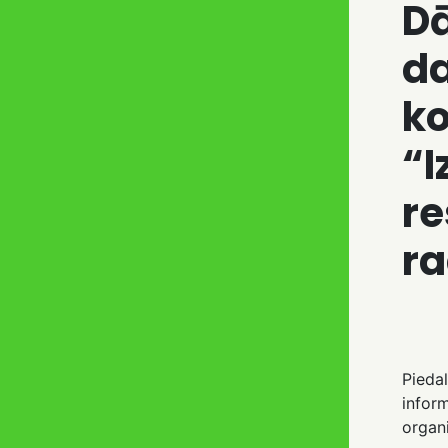
D
da
k
“
re
ra
Piedal
inform
organ