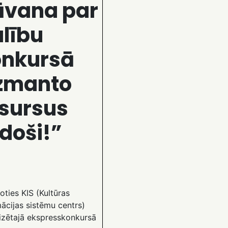
āvana par
lību
onkursā
Izmanto
sursus
doši!”
oties KIS (Kultūras
ācijas sistēmu centrs)
izētajā ekspresskonkursā