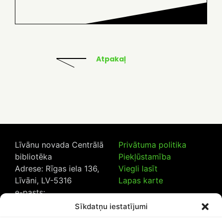
Atpakaļ
Līvānu novada Centrālā
Privātuma politika
bibliotēka
Piekļūstamība
Adrese: Rīgas iela 136,
Viegli lasīt
Līvāni, LV-5316
Lapas karte
e-pasts:
lncb@livanub.lv
Sīkdatņu iestatījumi
Tālrunis:
65307182
/