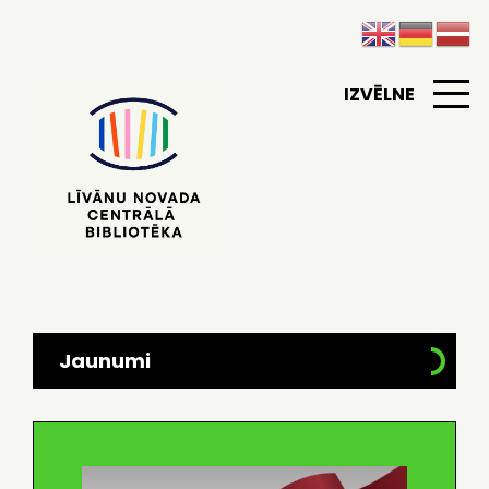
IZVĒLNE
Jaunumi