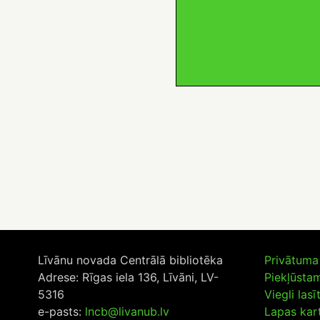
Līvānu novada Centrālā bibliotēka
Privātuma 
Adrese: Rīgas iela 136, Līvāni, LV-
Piekļūsta
5316
Viegli lasī
e-pasts:
lncb@livanub.lv
Lapas kar