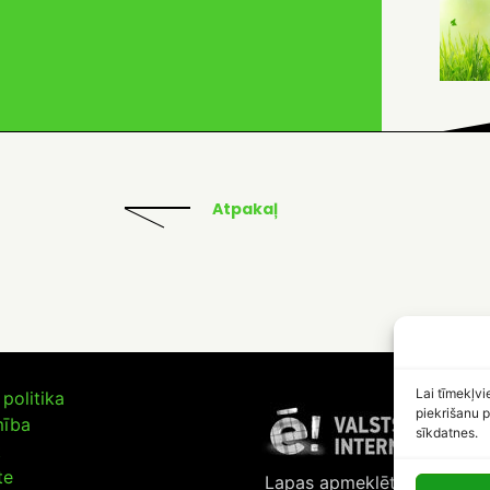
Atpakaļ
Lai tīmekļvi
politika
piekrišanu p
mība
sīkdatnes.
t
te
Lapas apmeklētāju skaits: