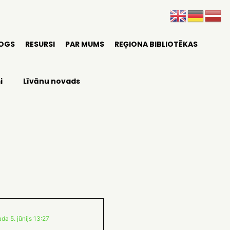
LOGS
RESURSI
PAR MUMS
REĢIONA BIBLIOTĒKAS
i
Līvānu novads
da 5. jūnijs 13:27