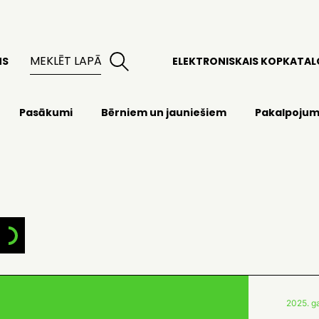
MS
ELEKTRONISKAIS KOPKATA
Pasākumi
Bērniem un jauniešiem
Pakalpojum
2025. ga