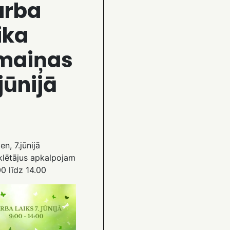
arba
ika
zmaiņas
 jūnijā
en, 7.jūnijā
lētājus apkalpojam
0 līdz 14.00