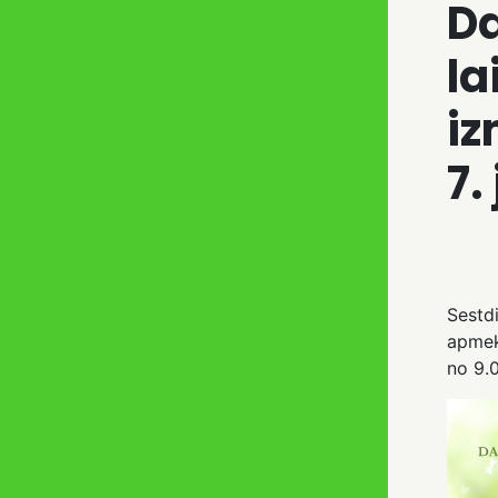
D
la
i
7.
Sestdi
apmek
no 9.0