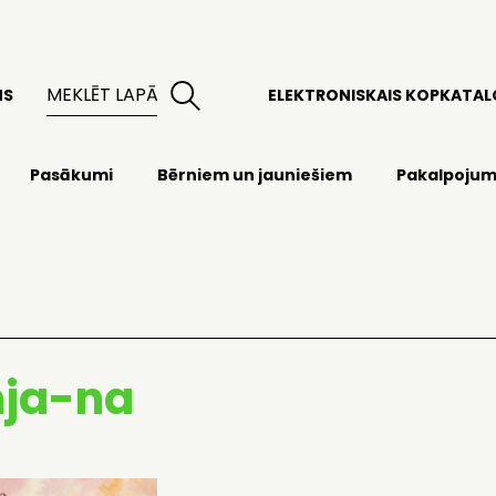
MS
ELEKTRONISKAIS KOPKATA
Pasākumi
Bērniem un jauniešiem
Pakalpojum
mja-na