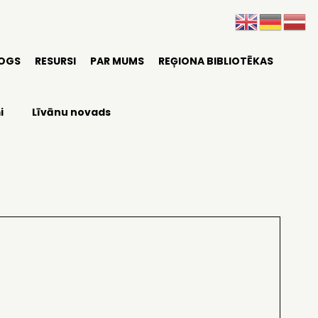
LOGS
RESURSI
PAR MUMS
REĢIONA BIBLIOTĒKAS
i
Līvānu novads