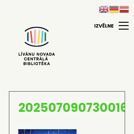
IZVĒLNE
2025070907300168