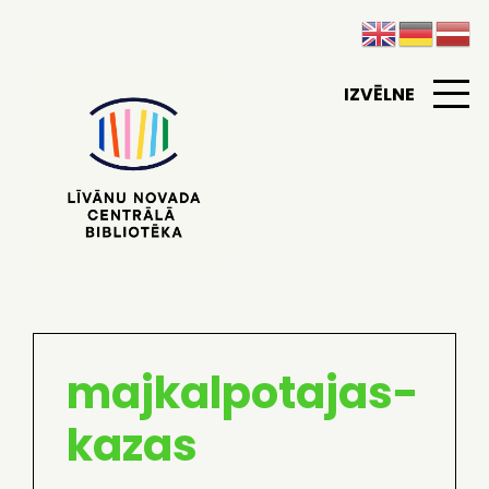
IZVĒLNE
majkalpotajas-
kazas