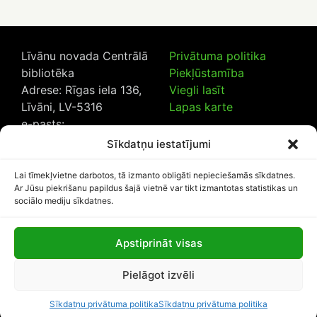
Līvānu novada Centrālā
Privātuma politika
bibliotēka
Piekļūstamība
Adrese: Rīgas iela 136,
Viegli lasīt
Līvāni, LV-5316
Lapas karte
e-pasts:
lncb@livanub.lv
Sīkdatņu iestatījumi
Tālrunis:
65307182
/
20230925
Lai tīmekļvietne darbotos, tā izmanto obligāti nepieciešamās sīkdatnes.
Ar Jūsu piekrišanu papildus šajā vietnē var tikt izmantotas statistikas un
sociālo mediju sīkdatnes.
Apstiprināt visas
Lapas apmeklētāju skaits:
Pielāgot izvēli
1111755
Sīkdatņu privātuma politika
Sīkdatņu privātuma politika