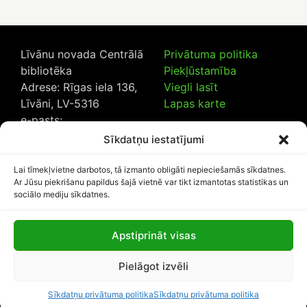
Līvānu novada Centrālā
Privātuma politika
bibliotēka
Piekļūstamība
Adrese: Rīgas iela 136,
Viegli lasīt
Līvāni, LV-5316
Lapas karte
e-pasts:
lncb@livanub.lv
Sīkdatņu iestatījumi
Tālrunis:
65307182
/
20230925
Lai tīmekļvietne darbotos, tā izmanto obligāti nepieciešamās sīkdatnes.
Ar Jūsu piekrišanu papildus šajā vietnē var tikt izmantotas statistikas un
sociālo mediju sīkdatnes.
Apstiprināt visas
Lapas apmeklētāju skaits:
Pielāgot izvēli
1109729
Sīkdatņu privātuma politika
Sīkdatņu privātuma politika