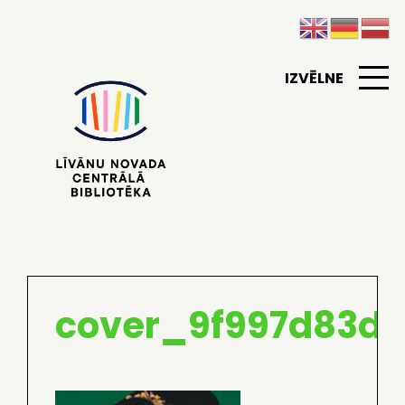
IZVĒLNE
cover_9f997d83d