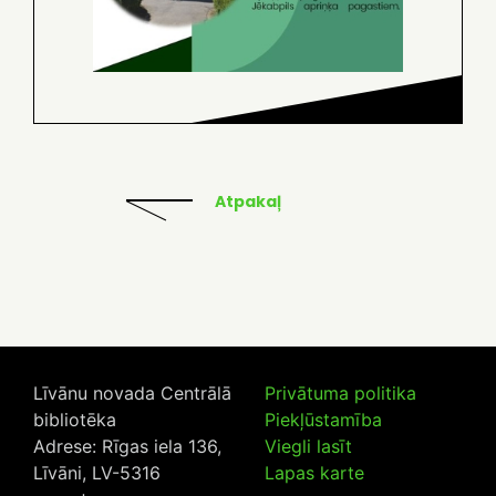
Atpakaļ
Līvānu novada Centrālā
Privātuma politika
bibliotēka
Piekļūstamība
Adrese: Rīgas iela 136,
Viegli lasīt
Līvāni, LV-5316
Lapas karte