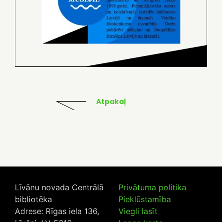
Atpakaļ
Līvānu novada Centrālā
Privātuma politika
bibliotēka
Piekļūstamība
Adrese: Rīgas iela 136,
Viegli lasīt