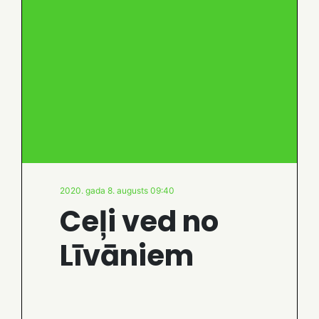
2020. gada 8. augusts 09:40
Ceļi ved no
Līvāniem