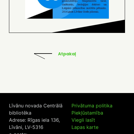
Atpakaļ
Līvānu novada Centrālā
Privātuma politika
bibliotēka
Piekļūstamība
Adrese: Rīgas iela 136,
Viegli lasīt
Līvāni, LV-5316
Lapas karte