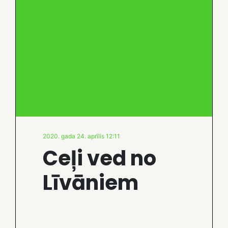
2020. gada 24. aprīlis 12:11
Ceļi ved no
Līvāniem