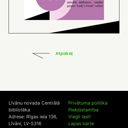
Atpakaļ
Līvānu novada Centrālā
Privātuma politika
bibliotēka
Piekļūstamība
Adrese: Rīgas iela 136,
Viegli lasīt
Līvāni, LV-5316
Lapas karte