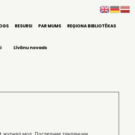
LOGS
RESURSI
PAR MUMS
REĢIONA BIBLIOTĒKAS
i
Līvānu novads
й журнал мод. Последние тенденции