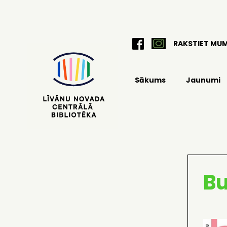
RAKSTIET MU
Sākums
Jaunumi
B