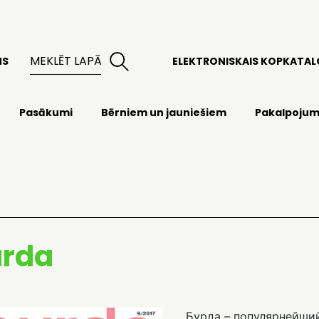
MS
ELEKTRONISKAIS KOPKATA
Pasākumi
Bērniem un jauniešiem
Pakalpojum
urda
Бурда – популярнейши