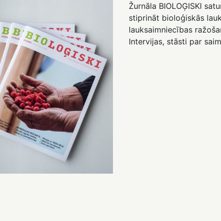
Žurnāla BIOLOĢISKI saturs
stiprināt bioloģiskās lau
lauksaimniecības ražoša
Intervijas, stāsti par sai