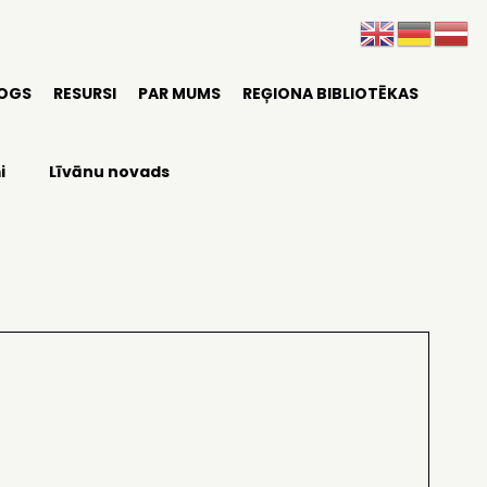
LOGS
RESURSI
PAR MUMS
REĢIONA BIBLIOTĒKAS
i
Līvānu novads