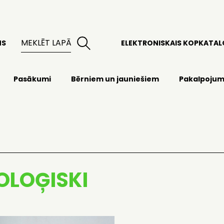
MS
ELEKTRONISKAIS KOPKATA
Pasākumi
Bērniem un jauniešiem
Pakalpojum
OLOĢISKI