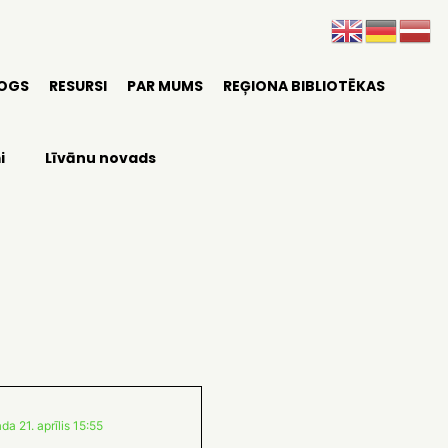
LOGS
RESURSI
PAR MUMS
REĢIONA BIBLIOTĒKAS
i
Līvānu novads
da 21. aprīlis 15:55