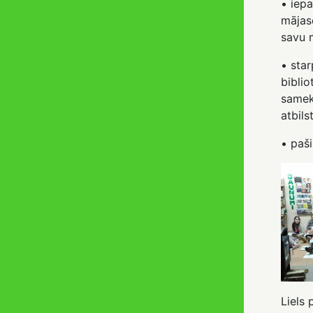
• iepa
mājas
savu 
• sta
bibli
samek
atbils
• paši
Liels 