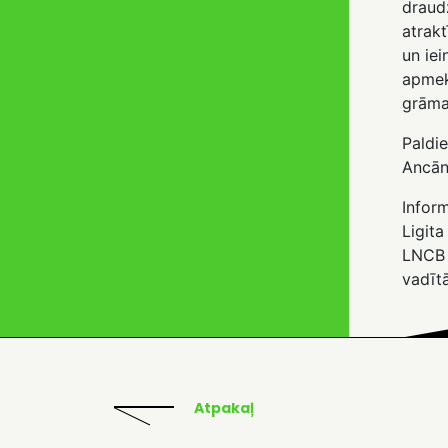
draud
atrakt
un iei
apmekl
grāma
Paldie
Ancān
Inform
Ligita
LNCB 
vadīt
Atpakaļ