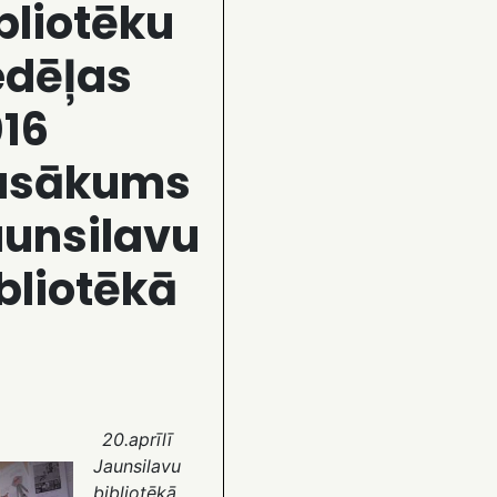
bliotēku
edēļas
16
asākums
unsilavu
bliotēkā
20.aprīlī
Jaunsilavu
bibliotēkā,