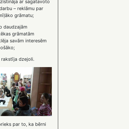
zīstināja ar sagatavoto
darbu – reklāmu par
mīļāko grāmatu;
rp daudzajām
otēkas grāmatām
lēja savām interesēm
tošāko;
 rakstīja dzejoli.
prieks par to, ka bērni