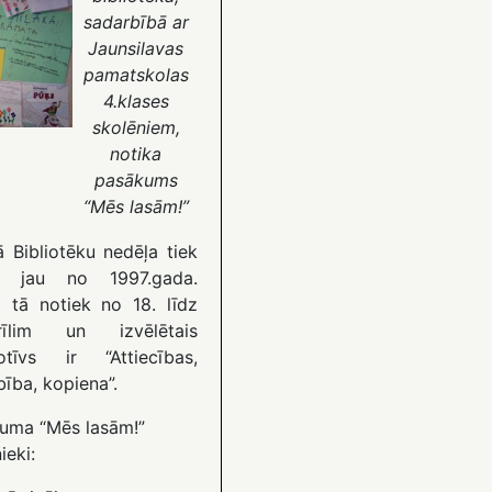
sadarbībā ar
Jaunsilavas
pamatskolas
4.klases
skolēniem,
notika
pasākums
“Mēs lasām!”
ā Bibliotēku nedēļa tiek
ta jau no 1997.gada.
 tā notiek no 18. līdz
prīlim un izvēlētais
tīvs ir “Attiecības,
ība, kopiena”.
uma “Mēs lasām!”
ieki: