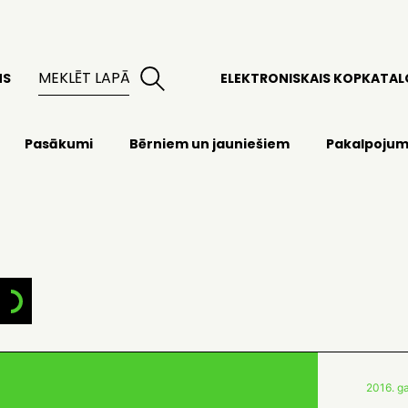
MS
ELEKTRONISKAIS KOPKATA
Pasākumi
Bērniem un jauniešiem
Pakalpojum
2016. ga