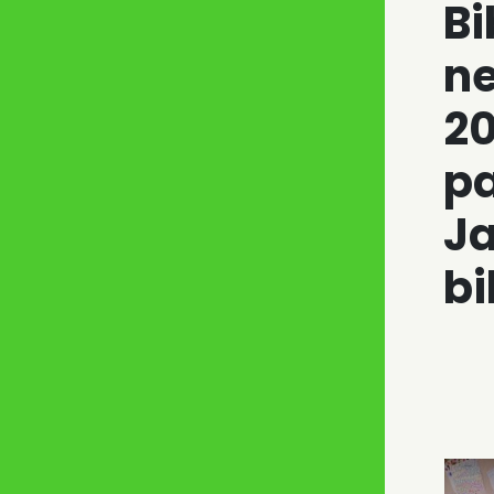
Bi
n
20
p
Ja
bi