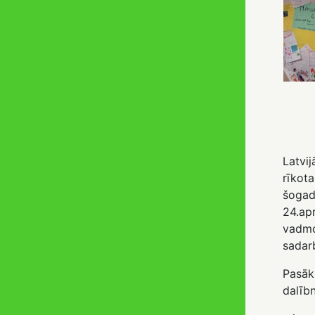
Latvij
rīko
šogad
24.a
vadmo
sadarb
Pasāk
dalībn