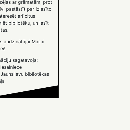
zējas ar grāmatām, prot
īvi pastāstīt par izlasīto
nteresēt arī citus
ēt bibliotēku, un lasīt
tas.
s audzinātājai Maijai
ei!
āciju sagatavoja:
 Iesalniece
Jaunsilavu bibliotēkas
āja