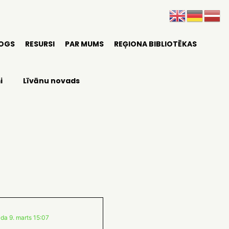
LOGS
RESURSI
PAR MUMS
REĢIONA BIBLIOTĒKAS
i
Līvānu novads
da 9. marts 15:07