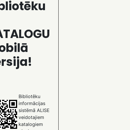
bliotēku
ATALOGU
obilā
rsija!
Bibliotēku
informācijas
sistēmā ALISE
veidotajiem
katalogiem