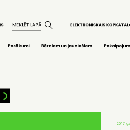
MS
ELEKTRONISKAIS KOPKATA
Pasākumi
Bērniem un jauniešiem
Pakalpojum
2017. ga