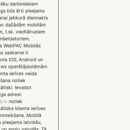
otēku darbiniekiem
ogs būs ērti pieejams
anai jebkurā diennakts
 no dažādām mobilām
m, t.sk. viedtālruņiem
anšetdatoriem.
s WebPAC Mobilās
as saskarne ir
gota IOS, Android un
ws operētājsistēmām
enta ierīces veida
kšana notiek
ātiski. Ievadot
ga adresi:
b.lv
notiek
tiska klienta ierīces
 noteikšana. Mobilā
a pieejama latviešu,
 un angļu valodās. Tā