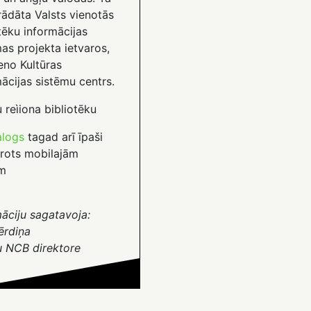
trādāta Valsts vienotās
tēku informācijas
as projekta ietvaros,
eno Kultūras
ācijas sistēmu centrs.
 reìiona bibliotēku
alogs
tagad arī īpaši
rots mobilajām
ēm
āciju sagatavoja:
ērdiņa
u NCB direktore