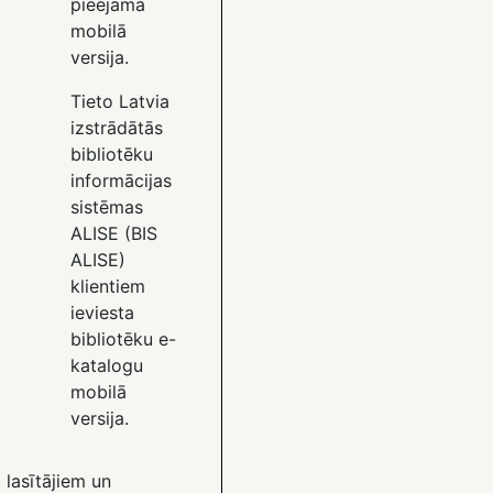
pieejama
mobilā
versija.
Tieto Latvia
izstrādātās
bibliotēku
informācijas
sistēmas
ALISE (BIS
ALISE)
klientiem
ieviesta
bibliotēku e-
katalogu
mobilā
versija.
 lasītājiem un