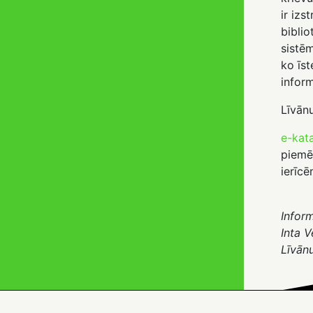
ir izs
biblio
sistēm
ko īst
inform
Līvānu
e-kat
piemē
ierīc
Inform
Inta V
Līvān