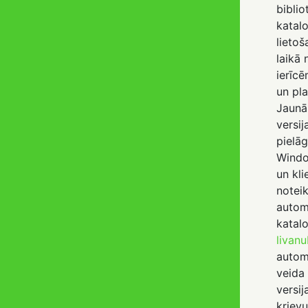
bibli
katal
lietoš
laikā
ierīcē
un pl
Jaunā
versij
pielā
Windo
un kli
notei
autom
katalo
livanu
automā
veida
versij
krievu