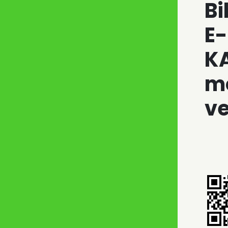
Bi
E-
K
m
ve