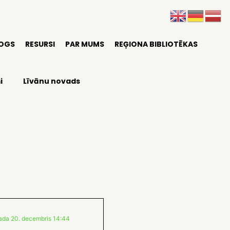
LOGS
RESURSI
PAR MUMS
REĢIONA BIBLIOTĒKAS
i
Līvānu novads
ada 20. decembris 14:44