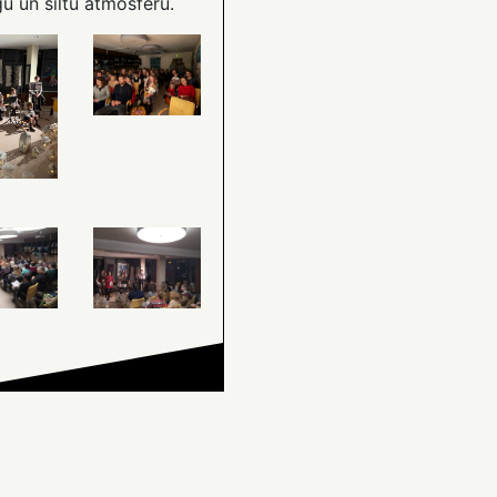
gu un siltu atmosfēru.