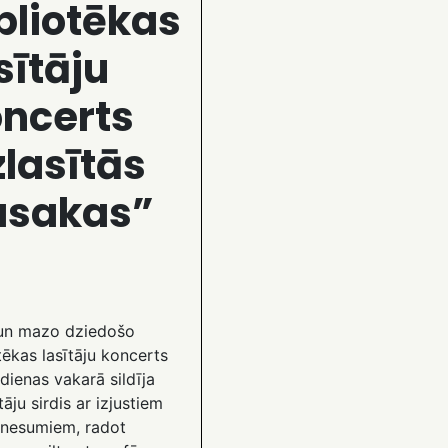
bliotēkas
sītāju
ncerts
zlasītās
asakas”
 un mazo dziedošo
tēkas lasītāju koncerts
dienas vakarā sildīja
tāju sirdis ar izjustiem
šnesumiem, radot