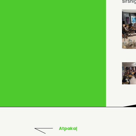
sirsnī
Atpakaļ