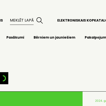
MS
ELEKTRONISKAIS KOPKATA
Pasākumi
Bērniem un jauniešiem
Pakalpojum
2024. g