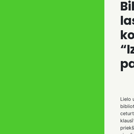
Bi
la
ko
“I
p
Lielo
biblio
ceturt
klausī
priek