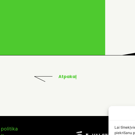
Atpakaļ
Lai tīmekļvi
politika
piekrišanu p