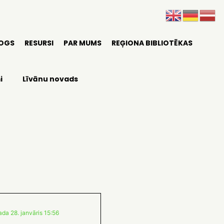
LOGS
RESURSI
PAR MUMS
REĢIONA BIBLIOTĒKAS
i
Līvānu novads
da 28. janvāris 15:56