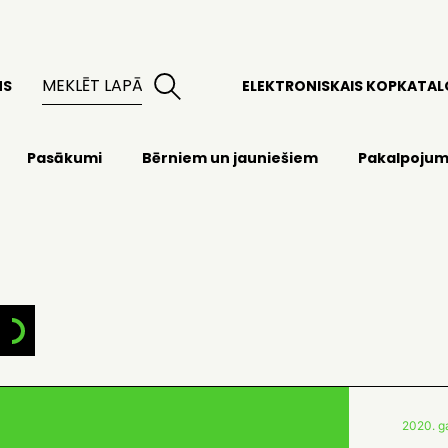
MS
ELEKTRONISKAIS KOPKATA
Pasākumi
Bērniem un jauniešiem
Pakalpojum
2020. ga