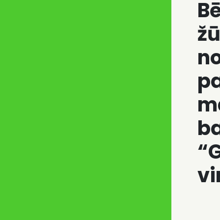
B
žū
n
p
m
ba
“
vi