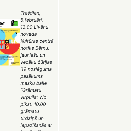
Trešdien,
5.februārī,
13.00 Līvānu
novada
Kultūras centrā
notiks Bērnu,
jauniešu un
vecāku žūrijas
’19 noslēguma
pasākums
masku balle
“Grāmatu
virpulis”. No
plkst. 10.00
grāmatu
tirdziņš un
iepazīšanās ar