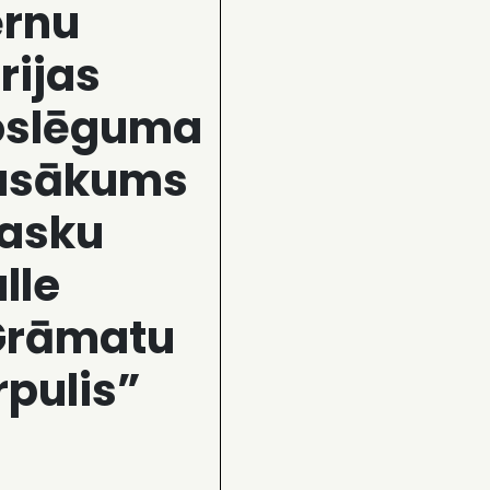
ērnu
rijas
oslēguma
asākums
asku
lle
Grāmatu
rpulis”