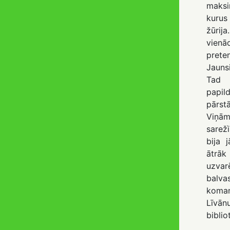
maks
kuru
žūri
vien
prete
Jauns
Tad 
papi
pārst
Viņ
sarež
bija 
ātrā
uzvar
balva
koman
Līv
biblio