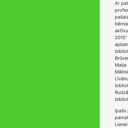
Ar pat
profes
pašai
bērni
aktīvu
2015” 
apbal
biblio
Brūver
Maija
Mālni
Līvānu
biblio
Rudzā
biblio
īpašs 
pamat
Lienei