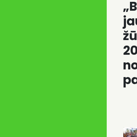
„B
ja
žū
20
n
p