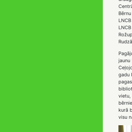
Centr
Bērnu
LNCB 
LNCB 
Rožup
Rudzā
Pagāj
jaunu 
Ceļoj
gadu 
pagas
bibli
vietu,
bērni
kurā b
visu 