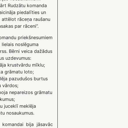
ārt Rudzātu komanda
aicināja piedalīties un
 attēlot rāceņa raušanu
sakas par rāceni”.
omandu priekšnesumiem
 lielais noslēguma
rss. Bērni veica dažādus
us uzdevumus:
nāja krustvārdu mīklu;
ka grāmatu loto;
lēja pazudušos burtus
u vārdos;
aboja nepareizos grāmatu
kumus;
u juceklī meklēja
tu nosaukumus.
i komandai bija jāsavāc