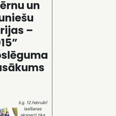
ērnu un
uniešu
rijas –
15”
oslēguma
asākums
š.g. 12.februārī
lasīšanas
eksperti tika