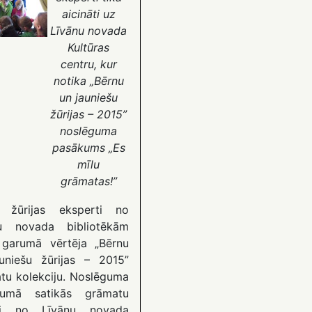
aicināti uz
Līvānu novada
Kultūras
centru, kur
notika „Bērnu
un jauniešu
žūrijas – 2015”
noslēguma
pasākums „Es
mīlu
grāmatas!”
u žūrijas eksperti no
nu novada bibliotēkām
garumā vērtēja „Bērnu
uniešu žūrijas – 2015”
tu kolekciju. Noslēguma
kumā satikās grāmatu
gi no Līvānu novada