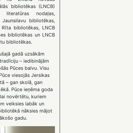
ālās bibliotēkas (LNCB)
 literatūras nodaļas,
Jaunsilavu bibliotēkas,
Rīta bibliotēkas, LNCB
es bibliotēkas un LNCB
tu bibliotēkas.
ušajā gadā uzsākām
tradīciju – iedibinājām
ošās Pūces balvu. Visu
Pūce viesojās Jersikas
tā – gan skolā, gan
otēkā. Pūce ieņēma goda
 lai novērtētu, kuriem
em veiksies labāk un
ibliotēkā nāksies mājot
nākošo gadu.