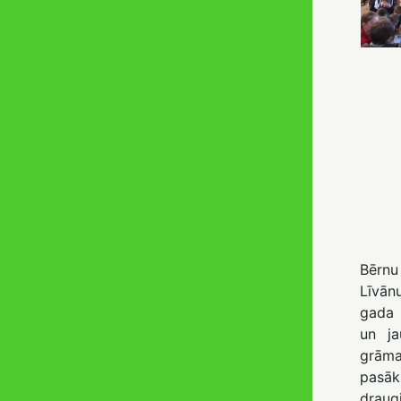
Bērn
Līvā
gada 
un ja
grāma
pasā
drau