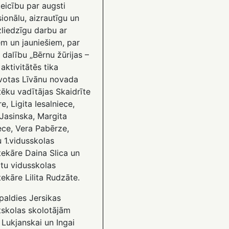
eicību par augsti
ionālu, aizrautīgu un
zliedzīgu darbu ar
em un jauniešiem, par
 dalību „Bērnu žūrijas –
aktivitātēs tika
votas Līvānu novada
tēku vadītājas Skaidrīte
e, Ligita Iesalniece,
 Jasinska, Margita
ece, Vera Pabērze,
 1.vidusskolas
tekāre Daina Slica un
tu vidusskolas
tekāre Lilita Rudzāte.
paldies Jersikas
skolas skolotājām
 Lukjanskai un Ingai