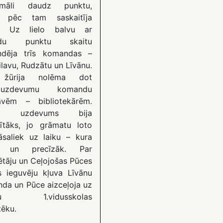
imāli daudz punktu,
s pēc tam saskaitīja
ja. Uz lielo balvu ar
ādu punktu skaitu
ndēja trīs komandas –
ilavu, Rudzātu un Līvānu.
žūrija nolēma dot
lduzdevumu komandu
āvēm – bibliotekārēm.
ām uzdevums bija
ìītāks, jo grāmatu loto
jāsaliek uz laiku – kura
k un precīzāk. Par
ētāju un Ceļojošas Pūces
s ieguvēju kļuva Līvānu
da un Pūce aizceļoja uz
ānu 1.vidusskolas
tēku.