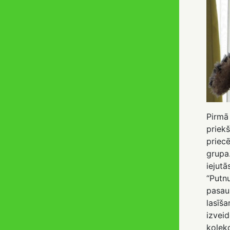
Pirmā
priek
priec
grupa
iejutā
“Putn
pasaul
lasīša
izvei
kolek