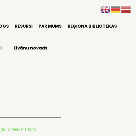
LOGS
RESURSI
PAR MUMS
REĢIONA BIBLIOTĒKAS
i
Līvānu novads
da 18. februāris 12:15