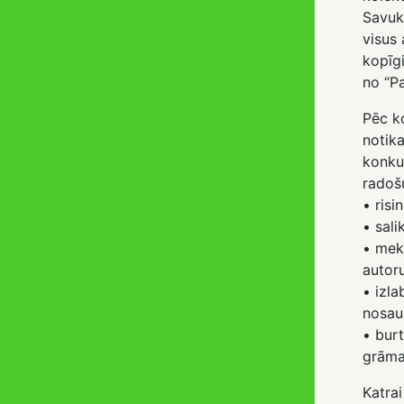
Savuk
visus 
kopīgi
no “Pa
Pēc k
notika
konku
radoš
• risi
• sali
• mek
autor
• izl
nosau
• burt
grāma
Katra