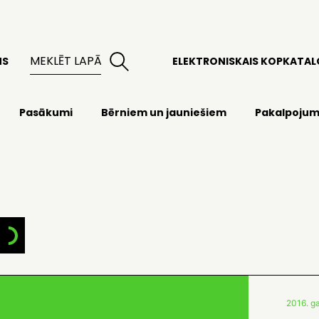
MS
ELEKTRONISKAIS KOPKATA
Pasākumi
Bērniem un jauniešiem
Pakalpojum
2016. ga