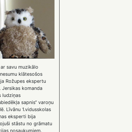
 ar savu muzikālo
šnesumu klātesošos
ēja Rožupes ekspertu
. Jersikas komanda
s ludziņas
ubiedēkļa sapnis“ varoņu
ē. Līvānu 1.vidusskolas
nas eksperti bija
dojuši stāstu no grāmatu
cijas nosaukumiem.