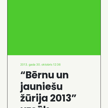
2013. gada 30. oktobris 12:36
“Bērnu un
jauniešu
žūrija 2013”