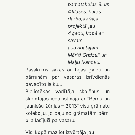
pamatskolas 3. un
4.klases, kuras
darbojas šajā
projektā jau
4.gadu, kopā ar
savām
audzinātājām
Mārīti Ondzuli un
Maiju Ivanovu.
Pasākums sākās ar tējas galdu un
pārrunām par vasaras brīvdienās
pavadīto laiku…
Bibliotēkas vadītāja skolēnus un
skolotājas iepazīstināja ar “Bērnu un
jauniešu žūrijas – 2013” visu grāmatu
kolekciju, jo daļu no grāmatām bērni
bija lasījuši pa vasaru.
Visi kopā mazliet izvērtēja jau