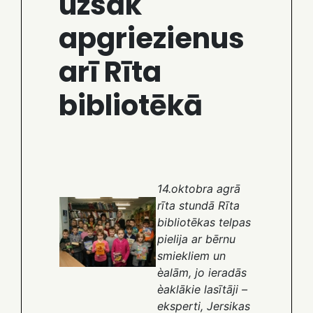
uzsāk
apgriezienus
arī Rīta
bibliotēkā
14.oktobra agrā
rīta stundā Rīta
bibliotēkas telpas
pielija ar bērnu
smiekliem un
èalām, jo ieradās
èaklākie lasītāji –
eksperti, Jersikas