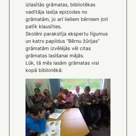
izlasītās grāmatas, bibliotēkas
vadītāja lasīja epizodes no
grāmatām, jo arī lieliem bērniem ļoti
patīk klausīties.
Skolēni parakstīja ekspertu līgumus
un katrs papildus “Bērnu žūrijas”
grāmatām izvēlējās vēl citas
grāmatas lasīšanai mājās.
Lūk, tā mēs lasām grāmatas visi
kopā bibliotēkā: