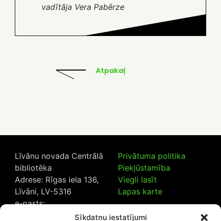
vadītāja Vera Pabērze
Atpakaļ
Līvānu novada Centrālā
Privātuma politika
bibliotēka
Piekļūstamība
Adrese: Rīgas iela 136,
Viegli lasīt
Līvāni, LV-5316
Lapas karte
e-pasts:
lncb@livanub.lv
Sīkdatņu iestatījumi