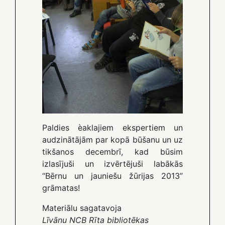
Paldies èaklajiem ekspertiem un
audzinātājām par kopā būšanu un uz
tikšanos decembrī, kad būsim
izlasījuši un izvērtējuši labākās
“Bērnu un jauniešu žūrijas 2013”
grāmatas!
Materiālu sagatavoja
Līvānu NCB Rīta bibliotēkas