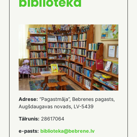
bibliotēka
Adrese:
“Pagastmāja”, Bebrenes pagasts,
Augšdaugavas novads, LV-5439
Tālrunis:
28617064
e-pasts:
biblioteka@bebrene.lv