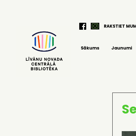
RAKSTIET MU
Sākums
Jaunumi
S