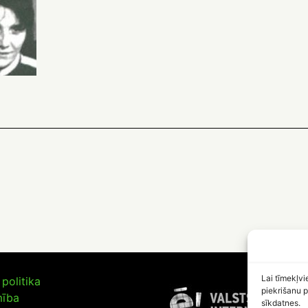
Lai tīmekļvi
politika
piekrišanu p
mība
sīkdatnes.