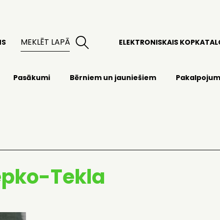
MS
ELEKTRONISKAIS KOPKATA
Pasākumi
Bērniem un jauniešiem
Pakalpojum
epko-Tekla