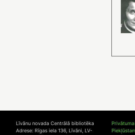
Līvānu novada Centrālā bibliotēka
Privātuma 
Adrese: Rīgas iela 136, Līvāni, LV-
Piekļūsta