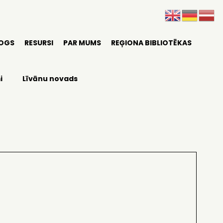
LOGS
RESURSI
PAR MUMS
REĢIONA BIBLIOTĒKAS
i
Līvānu novads