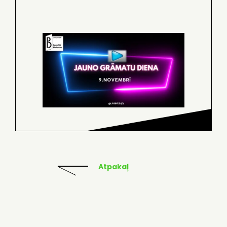
Atpakaļ