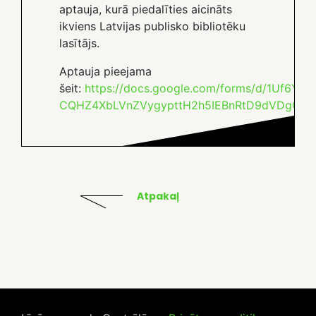
aptauja, kurā piedalīties aicināts
ikviens Latvijas publisko bibliotēku
lasītājs.
Aptauja pieejama
šeit:
https://docs.google.com/forms/d/1Uf6YYO
CQHZ4XbLVnZVygypttH2h5IEBnRtD9dVDgOc/p
Atpakaļ