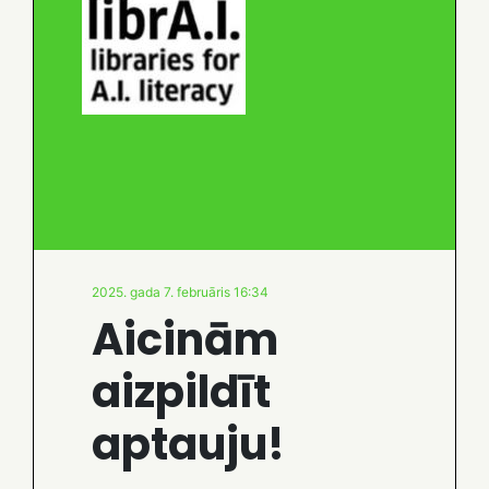
2025. gada 7. februāris 16:34
Aicinām
aizpildīt
aptauju!