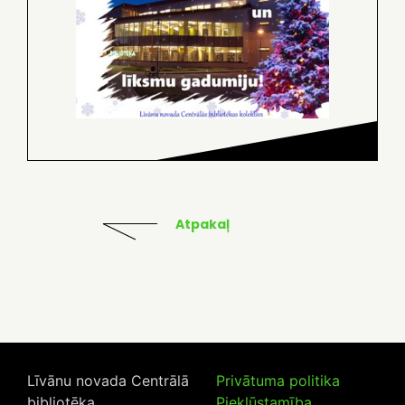
Atpakaļ
Līvānu novada Centrālā
Privātuma politika
bibliotēka
Piekļūstamība