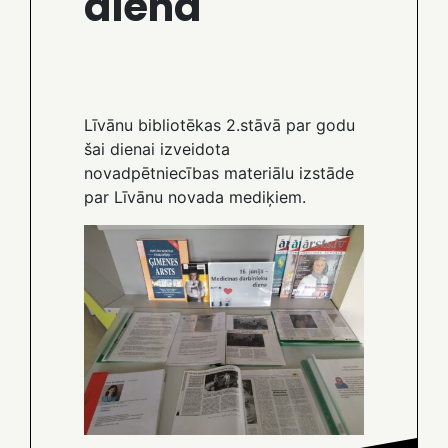
diena
Līvānu bibliotēkas 2.stāvā par godu
šai dienai izveidota
novadpētniecības materiālu izstāde
par Līvānu novada mediķiem.