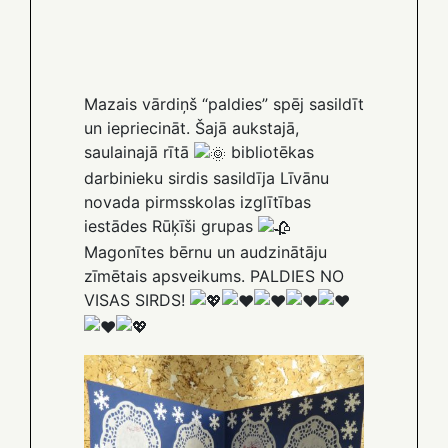
Mazais vārdiņš “paldies” spēj sasildīt
un iepriecināt. Šajā aukstajā,
saulainajā rītā
bibliotēkas
darbinieku sirdis sasildīja Līvānu
novada pirmsskolas izglītības
iestādes Rūķīši grupas
Magonītes bērnu un audzinātāju
zīmētais apsveikums. PALDIES NO
VISAS SIRDS!