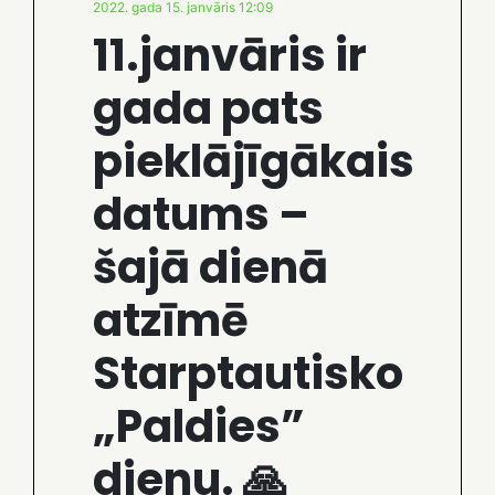
2022. gada 15. janvāris 12:09
11.janvāris ir
gada pats
pieklājīgākais
datums –
šajā dienā
atzīmē
Starptautisko
„Paldies”
dienu. 🙏