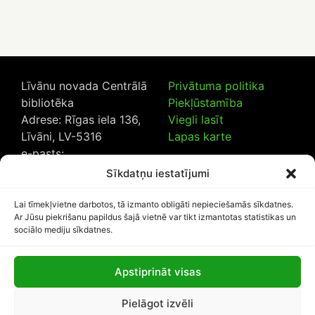
Līvānu novada Centrālā
Privātuma politika
bibliotēka
Piekļūstamība
Adrese: Rīgas iela 136,
Viegli lasīt
Līvāni, LV-5316
Lapas karte
e-pasts:
lncb@livanub.lv
Sīkdatņu iestatījumi
Tālrunis:
65307182
/
20230925
Lai tīmekļvietne darbotos, tā izmanto obligāti nepieciešamās sīkdatnes.
Ar Jūsu piekrišanu papildus šajā vietnē var tikt izmantotas statistikas un
sociālo mediju sīkdatnes.
Apstiprināt visas
Lapas apmeklētāju skaits:
Pielāgot izvēli
1113041