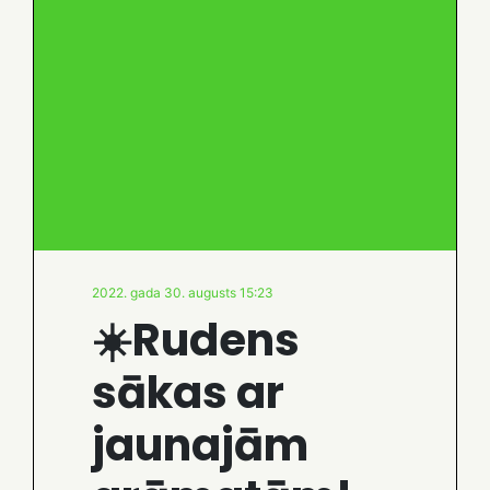
2022. gada 30. augusts 15:23
☀️Rudens
sākas ar
jaunajām