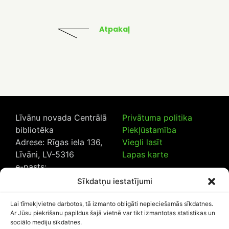
Atpakaļ
Līvānu novada Centrālā
Privātuma politika
bibliotēka
Piekļūstamība
Adrese: Rīgas iela 136,
Viegli lasīt
Līvāni, LV-5316
Lapas karte
e-pasts:
lncb@livanub.lv
Sīkdatņu iestatījumi
Tālrunis:
65307182
/
20230925
Lai tīmekļvietne darbotos, tā izmanto obligāti nepieciešamās sīkdatnes.
Ar Jūsu piekrišanu papildus šajā vietnē var tikt izmantotas statistikas un
sociālo mediju sīkdatnes.