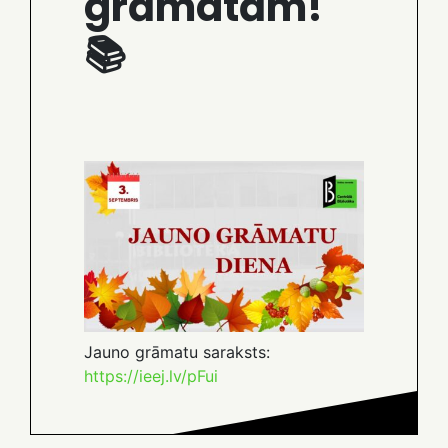
grāmatām!
📚
Jauno grāmatu saraksts:
https://ieej.lv/pFui